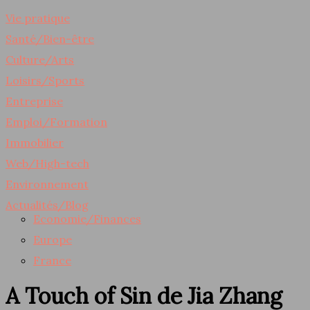
Vie pratique
Santé/Bien-être
Culture/Arts
Loisirs/Sports
Entreprise
Emploi/Formation
Immobilier
Web/High-tech
Environnement
Actualités/Blog
Economie/Finances
Europe
France
A Touch of Sin de Jia Zhang