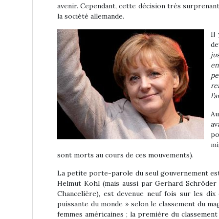
avenir. Cependant, cette décision très surprenant
la société allemande.
Il
de
ju
en
pe
re
l’a
Au
av
po
mi
sont morts au cours de ces mouvements).
La petite porte-parole du seul gouvernement est
Helmut Kohl (mais aussi par Gerhard Schröder q
Chancelière), est devenue neuf fois sur les di
puissante du monde » selon le classement du maga
femmes américaines ; la première du classement