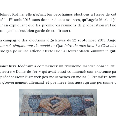
elmut Kohl si elle gagnait les prochaines élections à l’issue de cet
er
é le 1
août 2015, sans donner de ses sources, qu’Angela Merkel (alo
17 en expliquant que les premières réunions de préparation s’étai
n qu’elle s’est bien gardé de confirmer).
 campagne des élections législatives du 22 septembre 2013, Angel
me suis simplement demandé : « Que faire de mes bras ? » C’est ainsi
ogan pour une affiche électorale : « Deutschlands Zukunft in gute
 Chanceliers fédéraux à commencer un troisième mandat consécuti
utre « Dame de fer » qui avait aussi commencé son existence par 
re prédécesseur Bismarck (les moustaches en moins !). Première fe
du gouvernement allemand, et première fois aussi qu’une personne d