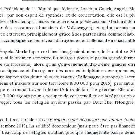
tuel Président de la République fédérale, Joachim Gauck, Angela 
l : par son esprit de synthèse et de concertation, elle est la pl
ie des réformes qu’a mises en œuvre son prédécesseur Gerhard Sch
r des ressources humaines de Volkswagen), et qui a permis, m
extérieur, principalement grâce à ses partenaires commerciaux eur
l a accompagné ce renouveau du rayonnement allemand en chassant l
Angela Merkel que certains l’imaginaient même, le 9 octobre 20
et, si le premier semestre fut surtout ponctué par sa grande ferm
ue (la troisième) alors qu’un gouvernement d’extrême gauche dir
intransigeance et l’arrogance des normes budgétaires européennes,
e aspect sans doute plus courageux : l’Allemagne a proposé l’accu
riens et irakiens sur son territoire (800 000 pour 2015), prenant ai
pe et rompant avec la fermeté lors de la crise grecque. Elle a ai
r 3 000 agents pour s’occuper de cet accueil et de la répartition 
eçoit tous les réfugiés syriens passés par l’Autriche, l’Hongrie,
ce Internationale :
« Les Européens ont découvert une femme toujo
tembre 2015). La solidité économique (mais peut-être pas financiè
llir beaucoup de réfugiés d’autant plus que l’inquiétante baisse d