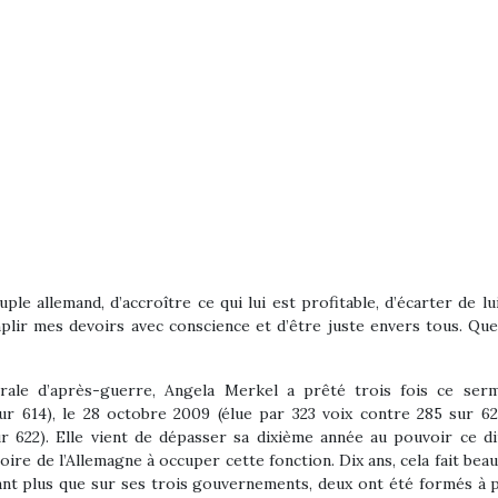
ple allemand, d’accroître ce qui lui est profitable, d’écarter de 
mplir mes devoirs avec conscience et d’être juste envers tous. Que
ale d’après-guerre, Angela Merkel a prêté trois fois ce serm
r 614), le 28 octobre 2009 (élue par 323 voix contre 285 sur 622
r 622). Elle vient de dépasser sa dixième année au pouvoir ce d
ire de l’Allemagne à occuper cette fonction. Dix ans, cela fait bea
utant plus que sur ses trois gouvernements, deux ont été formés à p