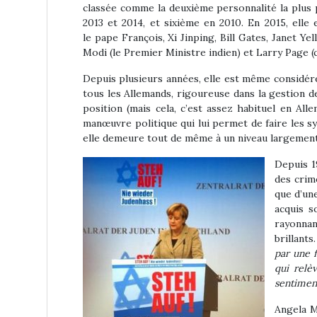
classée comme la deuxième personnalité la plus 
2013 et 2014, et sixième en 2010. En 2015, elle
le pape François, Xi Jinping, Bill Gates, Janet Y
Modi (le Premier Ministre indien) et Larry Page 
Depuis plusieurs années, elle est même considér
tous les Allemands, rigoureuse dans la gestion d
position (mais cela, c’est assez habituel en Alle
manœuvre politique qui lui permet de faire les syn
elle demeure tout de même à un niveau largement
Depuis 1
des crime
que d’un
acquis s
rayonnant
brillants
par une 
qui relè
sentiment
Angela Me