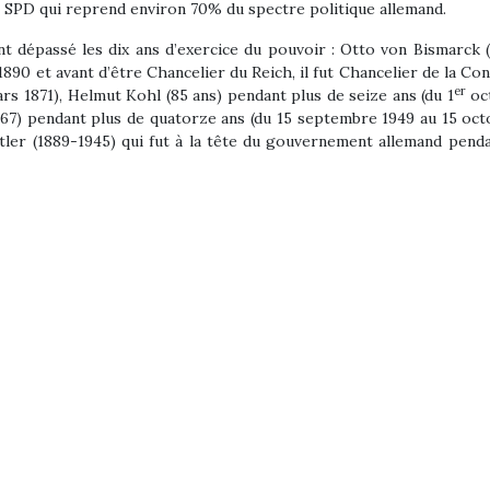
e SPD qui reprend environ 70% du spectre politique allemand.
nt dépassé les dix ans d’exercice du pouvoir : Otto von Bismarck 
1890 et avant d’être Chancelier du Reich, il fut Chancelier de la Co
er
ars 1871), Helmut Kohl (85 ans) pendant plus de seize ans (du 1
oc
67) pendant plus de quatorze ans (du 15 septembre 1949 au 15 oct
Hitler (1889-1945) qui fut à la tête du gouvernement allemand pend