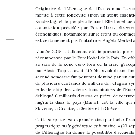
Originaire de l’Allemagne de l’Est, comme l’ac
mérite à cette longévité sinon un atout essentie
Bundestag, et le peuple allemand. Elle bénéfic
commission présidée par Peter Hartz, directeu
économiques, notamment sur le front du commerce 
est certainement pas l’initiatrice, Angela Merke
L’année 2015 a tellement été importante pour 
récompensée par le Prix Nobel de la Paix. En eff
au sein de la zone euro lors de la crise grecq
par Alexis Tsipras avait été élu, symbolisant l’
second semestre fut pourtant dominé par un autr
de plusieurs centaines de milliers de réfugiés sy
le leadership des valeurs humanitaires de l’Euro
débloqué 6 milliards d’euros et prévu de recrute
migrants dans le pays (Munich est la ville qui r
Slovénie, la Croatie, la Serbie et la Grèce).
Cette surprise est exprimée ainsi par Radio Fran
pragmatique mais généreuse et humaine. »
(20 sep
de l’Allemagne lui donne la possibilité d’accuei