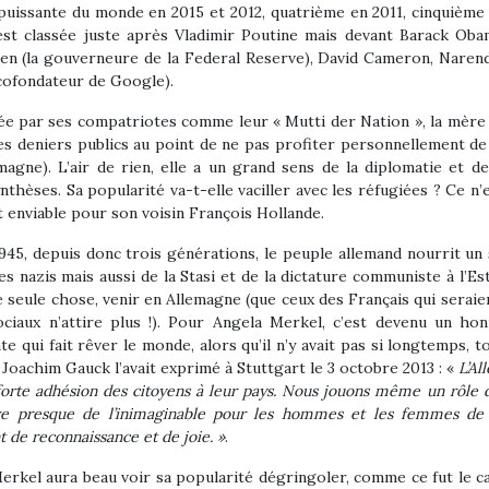
puissante du monde en 2015 et 2012, quatrième en 2011, cinquième
 est classée juste après Vladimir Poutine mais devant Barack Oba
ellen (la gouverneure de la Federal Reserve), David Cameron, Naren
(cofondateur de Google).
ée par ses compatriotes comme leur « Mutti der Nation », la mère
es deniers publics au point de ne pas profiter personnellement de
magne). L’air de rien, elle a un grand sens de la diplomatie et de
thèses. Sa popularité va-t-elle vaciller avec les réfugiées ? Ce n’e
 enviable pour son voisin François Hollande.
945, depuis donc trois générations, le peuple allemand nourrit un 
s nazis mais aussi de la Stasi et de la dictature communiste à l’Es
e seule chose, venir en Allemagne (que ceux des Français qui serai
ociaux n’attire plus !). Pour Angela Merkel, c’est devenu un ho
e qui fait rêver le monde, alors qu’il n’y avait pas si longtemps, t
. Joachim Gauck l’avait exprimé à Stuttgart le 3 octobre 2013 : «
L’Al
forte adhésion des citoyens à leur pays. Nous jouons même un rôle
ve presque de l’inimaginable pour les hommes et les femmes de 
 de reconnaissance et de joie. »
.
rkel aura beau voir sa popularité dégringoler, comme ce fut le cas 