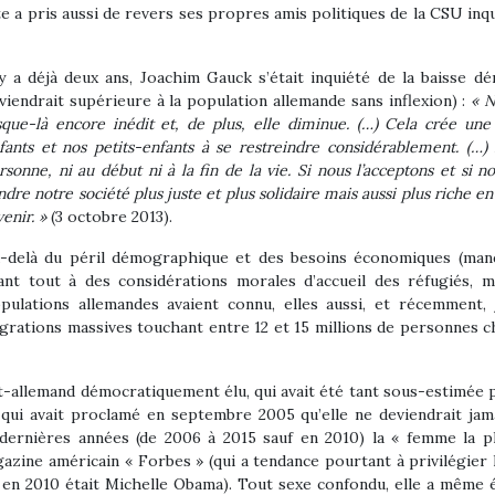
e a pris aussi de revers ses propres amis politiques de la CSU inq
 y a déjà deux ans, Joachim Gauck s’était inquiété de la baisse d
viendrait supérieure à la population allemande sans inflexion) :
« N
sque-là encore inédit et, de plus, elle diminue. (…) Cela crée une
fants et nos petits-enfants à se restreindre considérablement. (…) 
rsonne, ni au début ni à la fin de la vie. Si nous l’acceptons et s
ndre notre société plus juste et plus solidaire mais aussi plus riche en
venir. »
(3 octobre 2013).
-delà du péril démographique et des besoins économiques (man
ant tout à des considérations morales d’accueil des réfugiés, ma
pulations allemandes avaient connu, elles aussi, et récemment,
grations massives touchant entre 12 et 15 millions de personnes c
-allemand démocratiquement élu, qui avait été tant sous-estimée 
ui avait proclamé en septembre 2005 qu’elle ne deviendrait jam
x dernières années (de 2006 à 2015 sauf en 2010) la « femme la p
zine américain « Forbes » (qui a tendance pourtant à privilégier 
 en 2010 était Michelle Obama). Tout sexe confondu, elle a même 