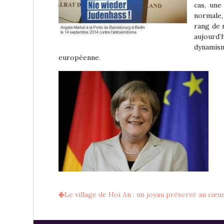
cas, une
normale,
rang de 
aujourd’
dynamism
européenne.
Le village de Hoi An : un joyau préservé au cœu