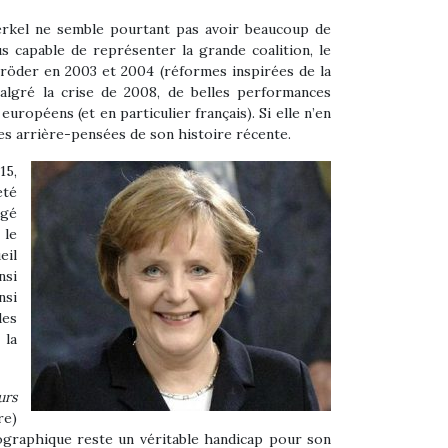
Merkel ne semble pourtant pas avoir beaucoup de
us capable de représenter la grande coalition, le
röder en 2003 et 2004 (réformes inspirées de la
algré la crise de 2008, de belles performances
opéens (et en particulier français). Si elle n’en
es arrière-pensées de son histoire récente.
15,
eté
igé
 le
eil
nsi
nsi
des
 la
urs
re)
émographique reste un véritable handicap pour son