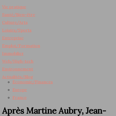
Vie pratique
Santé/Bien-être
Culture/Arts
Loisirs/Sports
Entreprise
Emploi/Formation
Immobilier
Web/High-tech
Environnement
Actualités/Blog
Economie/Finances
Europe
France
Après Martine Aubry, Jean-