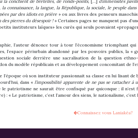
ui la conchient de bretelles, de ronds-points,
[…]
d’immensités pavil
la connaissance, la langue, la République, la sociale, le peuple dans la v
pées par des idiots en prière
» ou aux livres des penseurs masochist
n des pierres du désespoir !
» Certaines pages ne manquent pas d’une
petits instituteurs laïques» les curés qui seuls pouvaient «propa
phie, l’auteur dénonce tour à tour l’économisme triomphant qui n’
aces, l’espace périurbain abandonné par les pouvoirs publics, la « g
uestion sociale derrière une sacralisation de la question ethno-c
ndon du modèle républicain et au développement concomitant de l’e
l’époque où son instituteur passionnait sa classe en lui lisant de b
jourd’hui, dans «
l’impossibilité apparente de ne pas se rattacher à u
le patriotisme ne saurait être confisqué par quiconque ; il n’est
re) : « Le patriotisme, c’est l’amour des siens, le nationalisme, c’est 
Connaissez vous Laniakéa?