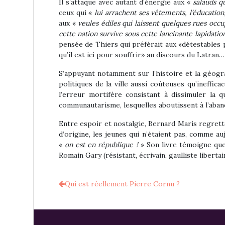
Il s’attaque avec autant d’énergie aux «
salauds q
ceux qui «
lui arrachent ses vêtements, l’éducation, 
aux «
veules édiles qui laissent quelques rues occu
cette nation survive sous cette lancinante lapidatio
pensée de Thiers qui préférait aux «détestables 
qu’il est ici pour souffrir» au discours du Latran…
S’appuyant notamment sur l’histoire et la géogra
politiques de la ville aussi coûteuses qu’ineffic
l’erreur mortifère consistant à dissimuler la q
communautarisme, lesquelles aboutissent à l’aba
Entre espoir et nostalgie, Bernard Maris regrette 
d’origine, les jeunes qui n’étaient pas, comme au
«
on est en république !
» Son livre témoigne que 
Romain Gary (résistant, écrivain, gaulliste libertai
Qui est réellement Pierre Cornu ?