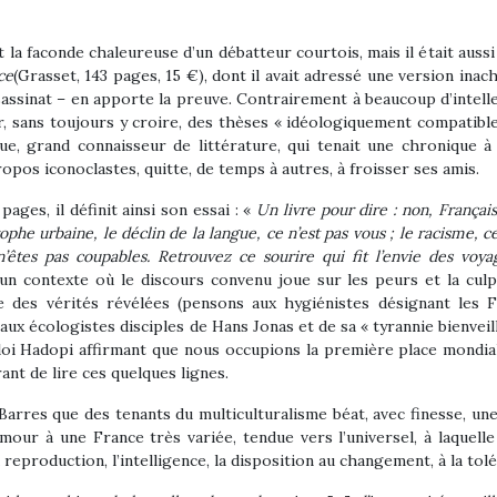
 la faconde chaleureuse d’un débatteur courtois, mais il était aussi 
ce
(Grasset, 143 pages, 15 €), dont il avait adressé une version inach
sassinat – en apporte la preuve. Contrairement à beaucoup d’intel
r, sans toujours y croire, des thèses « idéologiquement compatibl
ue, grand connaisseur de littérature, qui tenait une chronique 
ropos iconoclastes, quitte, de temps à autres, à froisser ses amis.
ages, il définit ainsi son essai : «
Un livre pour dire : non, Français
ophe urbaine, le déclin de la langue, ce n’est pas vous ; le racisme, c
 n’êtes pas coupables. Retrouvez ce sourire qui fit l’envie des voy
n contexte où le discours convenu joue sur les peurs et la culpab
 des vérités révélées (pensons aux hygiénistes désignant les
aux écologistes disciples de Hans Jonas et de sa « tyrannie bienveill
oi Hadopi affirmant que nous occupions la première place mondiale
rant de lire ces quelques lignes.
arres que des tenants du multiculturalisme béat, avec finesse, un
our à une France très variée, tendue vers l’universel, à laquelle i
a reproduction, l’intelligence, la disposition au changement, à la tol