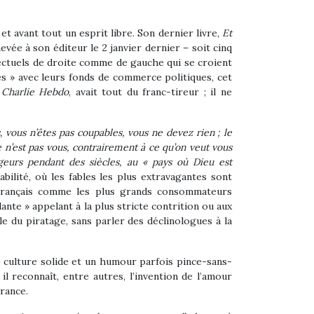
et avant tout un esprit libre. Son dernier livre,
Et
evée à son éditeur le 2 janvier dernier – soit cinq
lectuels de droite comme de gauche qui se croient
es » avec leurs fonds de commerce politiques, cet
à
Charlie Hebdo
, avait tout du franc-tireur ; il ne
, vous n’êtes pas coupables, vous ne devez rien ; le
e n’est pas vous, contrairement à ce qu’on veut vous
ageurs pendant des siècles, au « pays où Dieu est
ilité, où les fables les plus extravagantes sont
 Français comme les plus grands consommateurs
ante » appelant à la plus stricte contrition ou aux
 du piratage, sans parler des déclinologues à la
e culture solide et un humour parfois pince-sans-
l reconnaît, entre autres, l’invention de l’amour
érance.