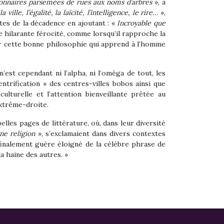
lonnaires parsemées de rues aux noms d’arbres
», à
ille, l’égalité, la laïcité, l’intelligence, le rire…
»,
es de la décadence en ajoutant : «
Incroyable que
 hilarante férocité, comme lorsqu’il rapproche la
ger cette bonne philosophie qui apprend à l’homme
est cependant ni l’alpha, ni l’oméga de tout, les
entrification » des centres-villes bobos ainsi que
ulturelle et l’attention bienveillante prêtée au
xtrême-droite.
elles pages de littérature, où, dans leur diversité
ne religion
», s’exclamaient dans divers contextes
 finalement guère éloigné de la célèbre phrase de
la haine des autres. »