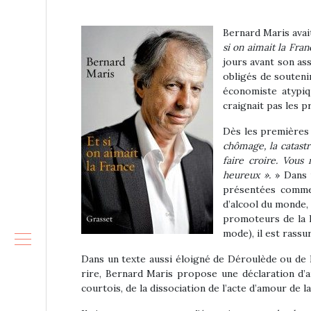
Bernard Maris avait
si on aimait la Fran
jours avant son as
obligés de souteni
économiste atypiq
craignait pas les p
Dès les premières p
chômage, la catastr
faire croire. Vous
heureux ».
» Dans u
présentées comme
d’alcool du monde, 
promoteurs de la l
mode), il est rassu
Dans un texte aussi éloigné de Déroulède ou de B
rire, Bernard Maris propose une déclaration d’am
courtois, de la dissociation de l’acte d’amour de l