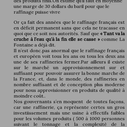
des produits finis.On estime qu’il faut en moyenne
une marge de 30 dollars du baril pour que le
raffinage puisse vivre
Or ça fait des années que le raffinage français est
en déficit permanent sans que cela ne tracasse en
quoi que ce soit nos autorités. Sauf que
« Tant va la
cruche à l’eau qu’à la fin elle se casse »
comme La
Fontaine a déjà dit.
Il n’est donc.pas anormal que le raffinage français
et européen voit tous les ans ou tous les deux ans
une de ses raffineries fermer.Par ailleurs il existe
sur le marché un approvisionnement sur et
suffisant pour pouvoir assurer la bonne marche de
la France, et, dans le monde, des raffineries en
nombre suffisant et de conception plus moderne
pour nous approvisionner en produits de qualité à
moindre coût..
Nos gouvernants s’en moquent de toutes façons,
car une raffinerie, ça représente certes un gros
investiissement mais une usine à effectifs faibles
pour les volumes produits ( 500 à 1000 personnes
suivant le tonnage et la complexité de la