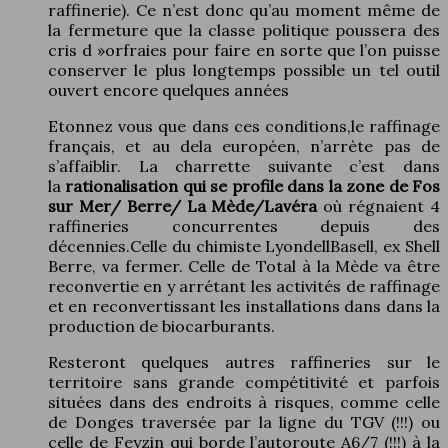
raffinerie). Ce n’est donc qu’au moment même de
la fermeture que la classe politique poussera des
cris d »orfraies pour faire en sorte que l’on puisse
conserver le plus longtemps possible un tel outil
ouvert encore quelques années
Etonnez vous que dans ces conditions,le raffinage
français, et au dela européen, n’arrète pas de
s’affaiblir. La charrette suivante c’est dans
la
rationalisation qui se profile dans la zone de Fos
sur Mer/ Berre/ La Mède/Lavéra
où régnaient 4
raffineries concurrentes depuis des
décennies.Celle du chimiste LyondellBasell, ex Shell
Berre, va fermer. Celle de Total à la Mède va être
reconvertie en y arrétant les activités de raffinage
et en reconvertissant les installations dans dans la
production de biocarburants.
Resteront quelques autres raffineries sur le
territoire sans grande compétitivité et parfois
situées dans des endroits à risques, comme celle
de Donges traversée par la ligne du TGV (!!!) ou
celle de Feyzin qui borde l’autoroute A6/7 (!!!) à la