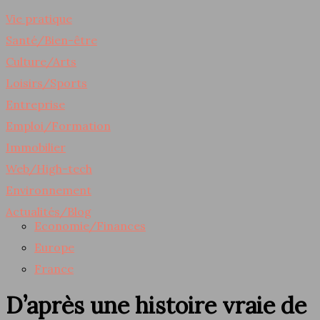
Vie pratique
Santé/Bien-être
Culture/Arts
Loisirs/Sports
Entreprise
Emploi/Formation
Immobilier
Web/High-tech
Environnement
Actualités/Blog
Economie/Finances
Europe
France
D’après une histoire vraie de