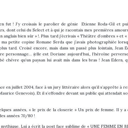
 en fut ! J’y croisais le parolier de génie Etienne Roda-Gil et pui
ars, dont celui du Select et à qui je racontais mes premières amou
n anglais bien sûr » !.
Plus tard j’écrivais « Théâtre d’ombres » et «
i ma petite copine Romane Serda que j’avais photographiée lorsqu’
s tard. Croisé encore, mais dans un passé plus lointain, Jean Ed
utre personnage… (elle est Doriane aujourd’hui,, l’héroïne perve
ébé chèvre qu’un paysan lui avait mis dans les bras ! Jean Edern
ce en juillet 2004, face à un jury littéraire alors qu’il s’apprête à 
 Maurice Genevoix). Et il s’effondre devant un public qui attendait s
lques années, « le prix de la closerie » Un prix de femme. Il y a d
 des années 70/80 !
le mythique. Lui a écrit la post face sublime de « UNE FEMME EN BL