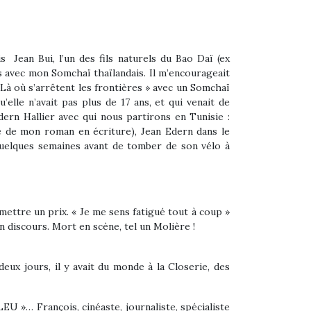
s Jean Bui, l’un des fils naturels du Bao Daï (ex
rs avec mon Somchaï thaïlandais. Il m’encourageait
 Là où s’arrêtent les frontières » avec un Somchaï
elle n’avait pas plus de 17 ans, et qui venait de
ern Hallier avec qui nous partirons en Tunisie :
rse de mon roman en écriture), Jean Edern dans le
, quelques semaines avant de tomber de son vélo à
remettre un prix. « Je me sens fatigué tout à coup »
on discours. Mort en scène, tel un Molière !
eux jours, il y avait du monde à la Closerie, des
EU »… François, cinéaste, journaliste, spécialiste