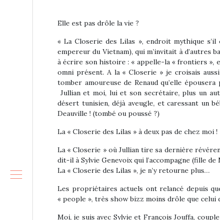
Elle est pas drôle la vie ?
« La Closerie des Lilas », endroit mythique s’il
empereur du Vietnam), qui m’invitait à d’autres b
à écrire son histoire : « appelle-la « frontiers », e
omni présent. A la « Closerie » je croisais auss
tomber amoureuse de Renaud qu’elle épousera plu
Jullian et moi, lui et son secrétaire, plus un a
désert tunisien, déjà aveugle, et caressant un b
Deauville ! (tombé ou poussé ?)
La « Closerie des Lilas » à deux pas de chez moi !
La « Closerie » où Jullian tire sa dernière révéren
dit-il à Sylvie Genevoix qui l’accompagne (fille de
La « Closerie des Lilas », je n’y retourne plus…
Les propriétaires actuels ont relancé depuis que
« people », très show bizz moins drôle que celui
Moi, je suis avec Sylvie et François Jouffa, coup