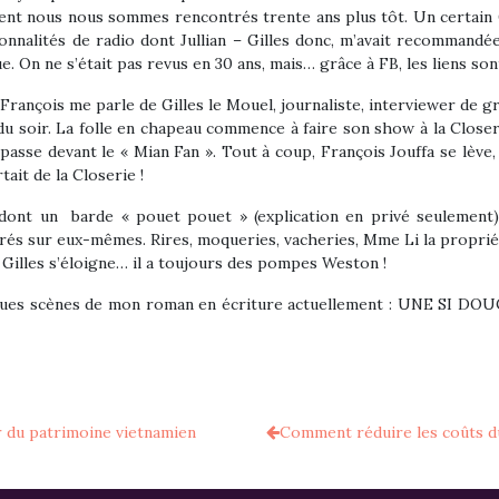
ment nous nous sommes rencontrés trente ans plus tôt. Un certa
sonnalités de radio dont Jullian – Gilles donc, m’avait recommandée
ue. On ne s’était pas revus en 30 ans, mais… grâce à FB, les liens so
François me parle de Gilles le Mouel, journaliste, interviewer de g
 du soir. La folle en chapeau commence à faire son show à la Clos
asse devant le « Mian Fan ». Tout à coup, François Jouffa se lève
rtait de la Closerie !
é, dont un barde « pouet pouet » (explication en privé seulement)
rés sur eux-mêmes. Rires, moqueries, vacheries, Mme Li la propriét
it Gilles s’éloigne… il a toujours des pompes Weston !
elques scènes de mon roman en écriture actuellement : UNE SI DO
r du patrimoine vietnamien
Comment réduire les coûts du