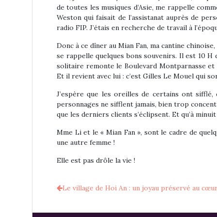
de toutes les musiques d’Asie, me rappelle com
Weston qui faisait de l’assistanat auprès de per
radio FIP. J’étais en recherche de travail à l’époq
Donc à ce dîner au Mian Fan, ma cantine chinoise, 
se rappelle quelques bons souvenirs. Il est 10 H
solitaire remonte le Boulevard Montparnasse et p
Et il revient avec lui : c’est Gilles Le Mouel qui so
J’espère que les oreilles de certains ont siffl
personnages ne sifflent jamais, bien trop concent
que les derniers clients s’éclipsent. Et qu’à minu
Mme Li et le « Mian Fan », sont le cadre de qu
une autre femme !
Elle est pas drôle la vie !
Le village de Hoi An : un joyau préservé au cœu