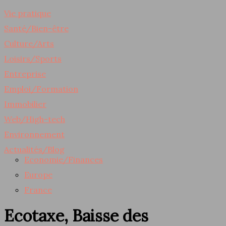
Vie pratique
Santé/Bien-être
Culture/Arts
Loisirs/Sports
Entreprise
Emploi/Formation
Immobilier
Web/High-tech
Environnement
Actualités/Blog
Economie/Finances
Europe
France
Ecotaxe, Baisse des