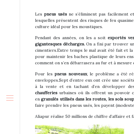
Les
pneus usés
ne s’éliminent pas facilement e
lesquelles présentent des risques de feu quasimen
culture idéal pour les moustiques.
Pendant des années, on les a soit
exportés ver
gigantesques décharges.
On a fini par trouver u
cimentiers.Entre temps le mal avait été fait et 
pour maintenir les baches plastique de leurs ens
comment on s’en débarrasera au fur et à mesure 
Pour les
pneus nouveaux
, le problème a été r
enveloppes.Sept d’entre eux ont crée une sociét
à la vente et en tachant d’en développer des
chaufferies
urbaines où ils offrent un pouvoir c
en
granulés utilisés dans les routes, les sols sou
faire prendre les pneus usés, les payent (modest
Aliapur réalise 50 millions de chiffre d’affaire et