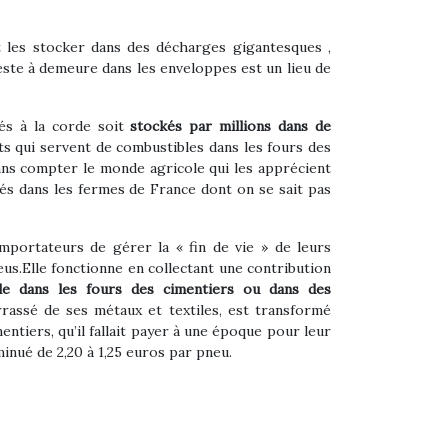
t les stocker dans des décharges gigantesques ,
reste à demeure dans les enveloppes est un lieu de
s à la corde soit
stockés par millions dans de
ts qui servent de combustibles dans les fours des
Sans compter le monde agricole qui les apprécient
kés dans les fermes de France dont on se sait pas
mportateurs de gérer la « fin de vie » de leurs
eus.Elle fonctionne en collectant une contribution
le dans les fours des cimentiers ou dans des
rrassé de ses métaux et textiles, est transformé
ntiers, qu’il fallait payer à une époque pour leur
nué de 2,20 à 1,25 euros par pneu.