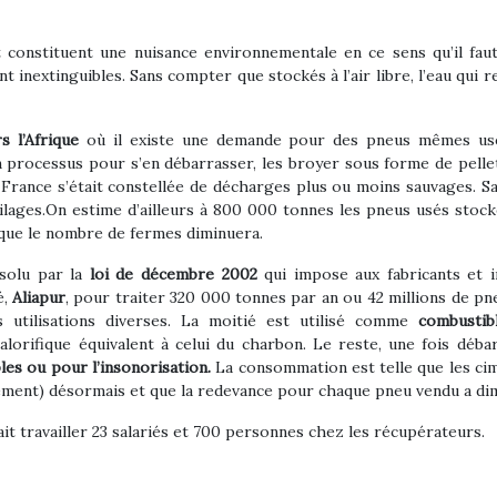
t constituent une nuisance environnementale en ce sens qu’il fau
t inextinguibles. Sans compter que stockés à l’air libre, l’eau qui 
s l’Afrique
où il existe une demande pour des pneus mêmes usé
n processus pour s’en débarrasser, les broyer sous forme de pelle
la France s’était constellée de décharges plus ou moins sauvages. 
ilages.On estime d’ailleurs à 800 000 tonnes les pneus usés stoc
que le nombre de fermes diminuera.
ésolu par la
loi de décembre 2002
qui impose aux fabricants et i
é,
Aliapur
, pour traiter 320 000 tonnes par an ou 42 millions de pn
 utilisations diverses. La moitié est utilisé comme
combustib
alorifique équivalent à celui du charbon. Le reste, une fois déba
ples ou pour l’insonorisation.
La consommation est telle que les cime
ement) désormais et que la redevance pour chaque pneu vendu a dimi
 fait travailler 23 salariés et 700 personnes chez les récupérateurs.