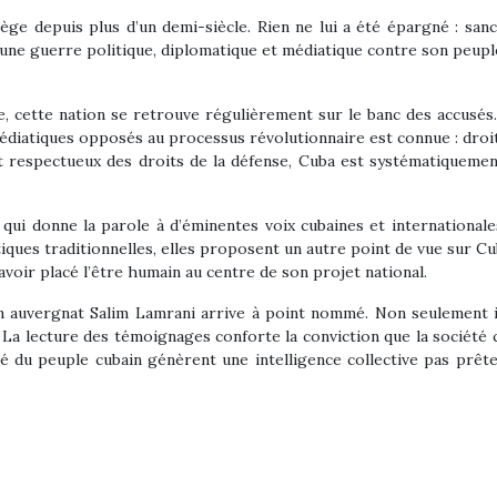
siège depuis plus d’un demi-siècle. Rien ne lui a été épargné : sa
 une guerre politique, diplomatique et médiatique contre son peupl
e, cette nation se retrouve régulièrement sur le banc des accusé
médiatiques opposés au processus révolutionnaire est connue : droit
et respectueux des droits de la défense, Cuba est systématiquemen
e qui donne la parole à d’éminentes voix cubaines et internationale
iques traditionnelles, elles proposent un autre point de vue sur Cu
avoir placé l’être humain au centre de son projet national.
en auvergnat Salim Lamrani arrive à point nommé. Non seulement 
r. La lecture des témoignages conforte la conviction que la société 
ité du peuple cubain génèrent une intelligence collective pas prête