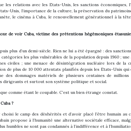
 les relations avec les Etats-Unis, les sanctions économiques, l’
tats-Unis, l’importance de la culture, la préservation du patrimoin
lanète, le cinéma à Cuba, le renouvellement générationnel à la tête 
oxe de voir Cuba, victime des prétentions hégémoniques étasunien
epuis plus d’un demi-siècle. Rien ne lui a été épargné : des sanctio
es catégories les plus vulnérables de la population depuis 1960 ; une
times civiles ; une menace de désintégration nucléaire lors de la c
tion de plus de 10 000 attentats planifiés depuis les Etats-Unis qui
ue des dommages matériels de plusieurs centaines de millions d
 dirigeants et surtout son système politique et social.
ique comme étant le coupable. C’est un bien étrange constat.
 Cuba ?
 choisi le camp des déshérités et d’avoir placé l’être humain au 
bain propose à l’humanité une alternative sociétale efficace, malg
s humbles ne sont pas condamnés à l’indifférence et à l’humiliatio