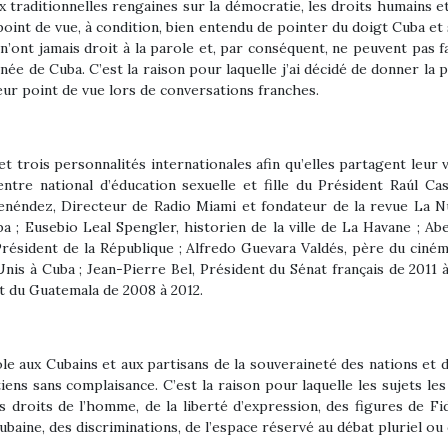
x traditionnelles rengaines sur la démocratie, les droits humains et
oint de vue, à condition, bien entendu de pointer du doigt Cuba et
 n’ont jamais droit à la parole et, par conséquent, ne peuvent pas f
tinée de Cuba. C’est la raison pour laquelle j’ai décidé de donner l
eur point de vue lors de conversations franches.
 et trois personnalités internationales afin qu’elles partagent leur v
entre national d’éducation sexuelle et fille du Président Raúl C
enéndez, Directeur de Radio Miami et fondateur de la revue La Nu
ba ; Eusebio Leal Spengler, historien de la ville de La Havane ; A
Président de la République ; Alfredo Guevara Valdés, père du ciné
s à Cuba ; Jean-Pierre Bel, Président du Sénat français de 2011 à 
nt du Guatemala de 2008 à 2012.
ole aux Cubains et aux partisans de la souveraineté des nations et
iens sans complaisance. C’est la raison pour laquelle les sujets l
des droits de l’homme, de la liberté d’expression, des figures de F
aine, des discriminations, de l’espace réservé au débat pluriel ou 