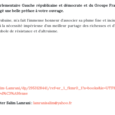
rlementaire Gauche républicaine et démocrate et du Groupe Fran
é une belle préface à votre ouvrage.
cubaine, m’a fait l’immense honneur d’associer sa plume fine et inci
 à la nécessité impérieuse d’un meilleur partage des richesses et d
bole de résistance et d’altruisme.
lim-Lamrani/dp/2953128441/ref=sr_1_fkmr0_1?s=books&ie=UTF8&
+d%C3%A9fense
ter Salim Lamrani :
lamranisalim@yahoo.fr