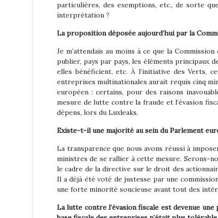
particulières, des exemptions, etc., de sorte qu
interprétation ?
La proposition déposée aujourd’hui par la Commi
Je m’attendais au moins à ce que la Commission do
publier, pays par pays, les éléments principaux de 
elles bénéficient, etc. À l’initiative des Verts,
entreprises multinationales aurait requis cinq m
européen : certains, pour des raisons inavouabl
mesure de lutte contre la fraude et l’évasion fisc
dépens, lors du Luxleaks.
Existe-t-il une majorité au sein du Parlement e
La transparence que nous avons réussi à imposer a
ministres de se rallier à cette mesure. Serons-n
le cadre de la directive sur le droit des actionn
Il a déjà été voté de justesse par une commission
une forte minorité soucieuse avant tout des intér
La lutte contre l’évasion fiscale est devenue une 
base fiscale des entreprises n’était plus tolérabl