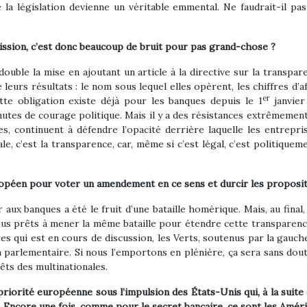
e la législation devienne un véritable emmental. Ne faudrait-il pa
ssion, c’est donc beaucoup de bruit pour pas grand-chose ?
uble la mise en ajoutant un article à la directive sur la transparen
leurs résultats : le nom sous lequel elles opèrent, les chiffres d’af
er
 cette obligation existe déjà pour les banques depuis le 1
janvier
inutes de courage politique. Mais il y a des résistances extrêmemen
es, continuent à défendre l’opacité derrière laquelle les entrepr
ale, c’est la transparence, car, même si c’est légal, c’est politiquem
uropéen pour voter un amendement en ce sens et durcir les proposi
ux banques a été le fruit d’une bataille homérique. Mais, au final,
ous prêts à mener la même bataille pour étendre cette transparence
aires qui est en cours de discussion, les Verts, soutenus par la gau
 parlementaire. Si nous l’emportons en plénière, ça sera sans doute 
êts des multinationales.
priorité européenne sous l’impulsion des États-Unis qui, à la suite 
e. Encore une fois, comme pour le secret bancaire, ce sont les Améri