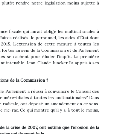
s plutôt rendre notre législation moins sujette à
ce fiscale qui aurait obligé les multinationales à
faires réalisés, le personnel, les aides d’État dont
 2015. L’extension de cette mesure à toutes les
t fortes au sein de la Commission et du Parlement
ises se cachent pour éluder l’impôt. La première
ent intenable. Jean-Claude Juncker l’a appris à ses
tions de la Commission ?
 le Parlement a réussi à convaincre le Conseil des
 mère-filiales à toutes les multinationales? Dans
che radicale, ont déposé un amendement en ce sens.
ric-rac. Ce qui montre qu’il y a, à tout le moins,
de la crise de 2007, ont estimé que l’érosion de la
cains qui donnent le la…