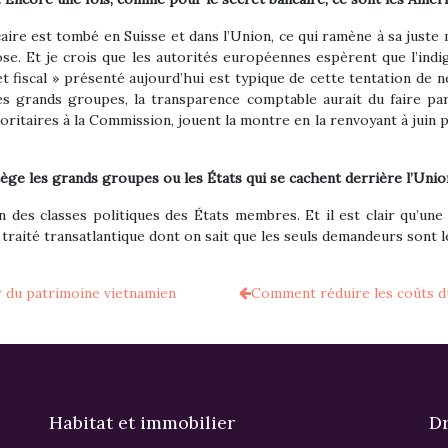
ncaire est tombé en Suisse et dans l’Union, ce qui ramène à sa juste
ose. Et je crois que les autorités européennes espèrent que l’indi
fiscal » présenté aujourd’hui est typique de cette tentation de ne
e des grands groupes, la transparence comptable aurait du faire p
itaires à la Commission, jouent la montre en la renvoyant à juin pr
otège les grands groupes ou les États qui se cachent derrière l’Unio
n des classes politiques des États membres. Et il est clair qu’une 
raité transatlantique dont on sait que les seuls demandeurs sont l
r du patrimoine vietnamien
Comment réduire les coûts du
Habitat et immobilier
Dr