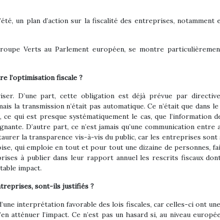
’été, un plan d’action sur la fiscalité des entreprises, notamme
oupe Verts au Parlement européen, se montre particulièrement c
e l’optimisation fiscale ?
iser. D’une part, cette obligation est déjà prévue par directiv
 mais la transmission n’était pas automatique. Ce n’était que dans l
, ce qui est presque systématiquement le cas, que l’information 
nante. D’autre part, ce n’est jamais qu’une communication entre aut
 instaurer la transparence vis-à-vis du public, car les entreprises so
se, qui emploie en tout et pour tout une dizaine de personnes, fais
rises à publier dans leur rapport annuel les rescrits fiscaux dont
itable impact.
reprises, sont-ils justifiés ?
une interprétation favorable des lois fiscales, car celles-ci ont un
’en atténuer l’impact. Ce n’est pas un hasard si, au niveau europée