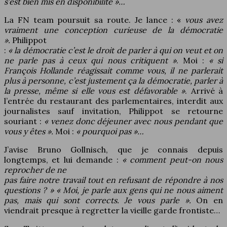
s’est bien mis en disponibilité »…
La FN team poursuit sa route. Je lance : «
vous avez
vraiment une conception curieuse de la démocratie
».
Philippot
:
« la démocratie c’est le droit de parler à qui on veut et on
ne parle pas à ceux qui nous critiquent »
. Moi :
« si
François Hollande réagissait comme vous, il ne parlerait
plus à personne, c’est justement ça la démocratie, parler à
la presse, même si elle vous est défavorable »
. Arrivé à
l’entrée du restaurant des parlementaires, interdit aux
journalistes sauf invitation, Philippot se retourne
souriant :
« venez donc déjeuner avec nous pendant que
vous y êtes ».
Moi :
« pourquoi pas »…
J’avise Bruno Gollnisch, que je connais depuis
longtemps, et lui demande :
« comment peut-on nous
reprocher de ne
pas faire notre travail tout en refusant de répondre à nos
questions ? » « Moi, je parle aux gens qui ne nous aiment
pas, mais qui sont corrects. Je vous parle ».
On en
viendrait presque à regretter la vieille garde frontiste…