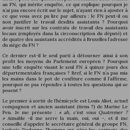
au FN, qui mérite enquête, ce qui explique pourquoi je
n’ai pas encore écrit sur le sujet, n’ayant rien à ajouter à
ce que vous avez pu lire par ailleurs : le FN peut-il ou
non justifier le travail desdits assistants ? Pourquoi
avoir inscrit sur les contrats de travail des assistants
locaux (employés dans la circonscription du député) et
de quatre des assistants accrédités à Bruxelles l’adresse
du siège du FN ?
Ce dernier est-il le seul parti à détourner ainsi à son
profit les moyens du Parlement européen ? Pourquoi
une telle enquête visant le seul FN à quinze jours des
départementales françaises ? Bref, si le FN n’a pas mis
les mains dans le pot de confiture comme il l’affirme,
pourquoi ne pas répondre à toutes les questions qui se
posent ?
Le premier à sortir de l’hémicycle est Louis Aliot, actuel
compagnon et ancien assistant (tiens ?) de Marine Le
Pen. Je me présente :
« ah, c’est vous Quatremer ?
»
Aimable –il me serre la main, oui, oui -, et il me
conseille d’appeler le secrétaire général
du groupe FN,
Ludovic Dedanne, l’homme qui gère les contrats des