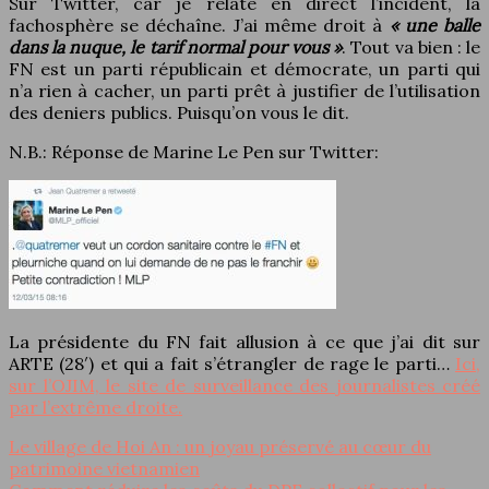
Sur Twitter, car je relate en direct l’incident, la
fachosphère se déchaîne. J’ai même droit à
« une balle
dans la nuque, le tarif normal pour vous »
. Tout va bien : le
FN est un parti républicain et démocrate, un parti qui
n’a rien à cacher, un parti prêt à justifier de l’utilisation
des deniers publics. Puisqu’on vous le dit.
N.B.: Réponse de Marine Le Pen sur Twitter:
La présidente du FN fait allusion à ce que j’ai dit sur
ARTE (28′) et qui a fait s’étrangler de rage le parti…
Ici,
sur l’OJIM, le site de surveillance des journalistes créé
par l’extrême droite.
Le village de Hoi An : un joyau préservé au cœur du
patrimoine vietnamien