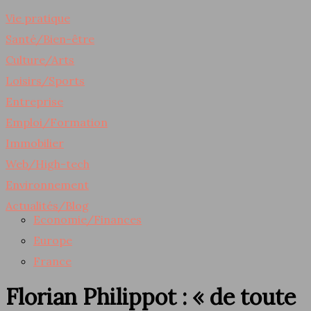
Vie pratique
Santé/Bien-être
Culture/Arts
Loisirs/Sports
Entreprise
Emploi/Formation
Immobilier
Web/High-tech
Environnement
Actualités/Blog
Economie/Finances
Europe
France
Florian Philippot : « de toute