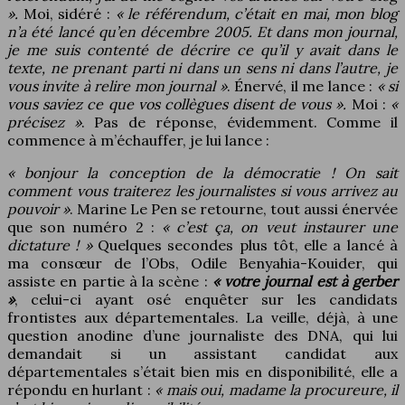
».
Moi, sidéré :
« le référendum, c’était en mai, mon blog
n’a été lancé qu’en décembre 2005. Et dans mon journal,
je me suis contenté de décrire ce qu’il y avait dans le
texte, ne prenant parti ni dans un sens ni dans l’autre, je
vous invite à relire mon journal »
. Énervé, il me lance :
« si
vous saviez ce que vos collègues disent de vous ».
Moi :
«
précisez »
. Pas de réponse, évidemment. Comme il
commence à m’échauffer, je lui lance :
« bonjour la conception de la démocratie ! On sait
comment vous traiterez les journalistes si vous arrivez au
pouvoir »
. Marine Le Pen se retourne, tout aussi énervée
que son numéro 2 :
« c’est ça, on veut instaurer une
dictature ! »
Quelques secondes plus tôt, elle a lancé à
ma consœur de l’Obs, Odile Benyahia-Kouider, qui
assiste en partie à la scène :
« votre journal est à gerber
»
, celui-ci ayant osé enquêter sur les candidats
frontistes aux départementales. La veille, déjà, à une
question anodine d’une journaliste des DNA, qui lui
demandait si un assistant candidat aux
départementales s’était bien mis en disponibilité, elle a
répondu en hurlant :
« mais oui, madame la procureure, il