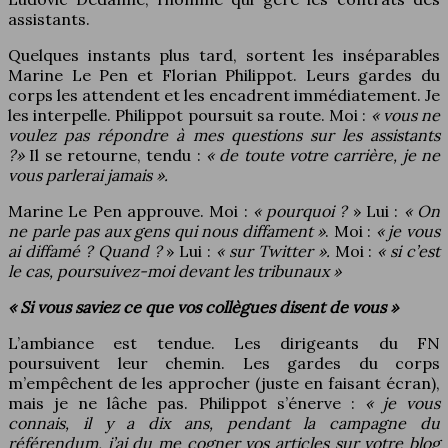
assistants.
Quelques instants plus tard, sortent les inséparables
Marine Le Pen et Florian Philippot. Leurs gardes du
corps les attendent et les encadrent immédiatement. Je
les interpelle. Philippot poursuit sa route. Moi :
« vous ne
voulez pas répondre à mes questions sur les assistants
?»
Il se retourne, tendu :
« de toute votre carrière, je ne
vous parlerai jamais ».
Marine Le Pen approuve. Moi :
« pourquoi ?
» Lui :
« On
ne parle pas aux gens qui nous diffament »
. Moi :
« je
vous
ai diffamé ? Quand ?
» Lui :
« sur Twitter ».
Moi :
« si c’est
le cas, poursuivez-moi devant les tribunaux »
« Si vous saviez ce que vos collègues disent de vous »
L’ambiance est tendue. Les dirigeants du FN
poursuivent leur chemin. Les gardes du corps
m’empêchent de les approcher (juste en faisant écran),
mais je ne lâche pas. Philippot s’énerve :
« je vous
connais, il y a dix ans, pendant la campagne du
référendum, j’ai du me cogner vos articles sur votre blog