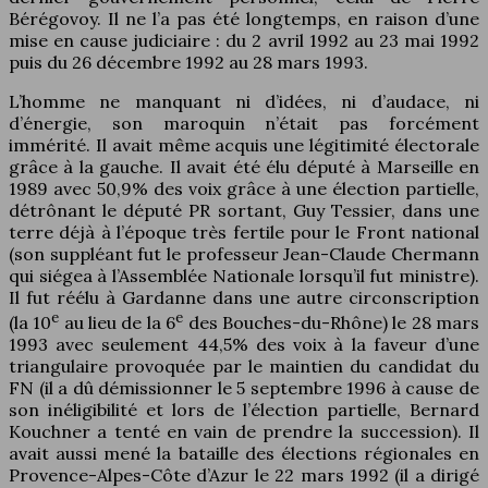
Bérégovoy. Il ne l’a pas été longtemps, en raison d’une
mise en cause judiciaire : du 2 avril 1992 au 23 mai 1992
puis du 26 décembre 1992 au 28 mars 1993.
L’homme ne manquant ni d’idées, ni d’audace, ni
d’énergie, son maroquin n’était pas forcément
immérité. Il avait même acquis une légitimité électorale
grâce à la gauche. Il avait été élu député à Marseille en
1989 avec 50,9% des voix grâce à une élection partielle,
détrônant le député PR sortant, Guy Tessier, dans une
terre déjà à l’époque très fertile pour le Front national
(son suppléant fut le professeur Jean-Claude Chermann
qui siégea à l’Assemblée Nationale lorsqu’il fut ministre).
Il fut réélu à Gardanne dans une autre circonscription
e
e
(la 10
au lieu de la 6
des Bouches-du-Rhône) le 28 mars
1993 avec seulement 44,5% des voix à la faveur d’une
triangulaire provoquée par le maintien du candidat du
FN (il a dû démissionner le 5 septembre 1996 à cause de
son inéligibilité et lors de l’élection partielle, Bernard
Kouchner a tenté en vain de prendre la succession). Il
avait aussi mené la bataille des élections régionales en
Provence-Alpes-Côte d’Azur le 22 mars 1992 (il a dirigé