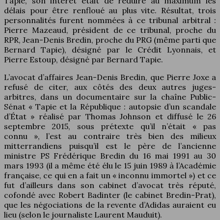
Tapie, son intérêt était de réduire au maximum les
délais pour être renfloué au plus vite. Résultat, trois
personnalités furent nommées à ce tribunal arbitral :
Pierre Mazeaud, président de ce tribunal, proche du
RPR, Jean-Denis Bredin, proche du PRG (même parti que
Bernard Tapie), désigné par le Crédit Lyonnais, et
Pierre Estoup, désigné par Bernard Tapie.
L’avocat d’affaires Jean-Denis Bredin, que Pierre Joxe a
refusé de citer, aux côtés des deux autres juges-
arbitres, dans un documentaire sur la chaîne Public-
Sénat « Tapie et la République : autopsie d’un scandale
d’État » réalisé par Thomas Johnson et diffusé le 26
septembre 2015, sous prétexte qu’il n’était « pas
connu », l’est au contraire très bien des milieux
mitterrandiens puisqu’il est le père de l’ancienne
ministre PS Frédérique Bredin du 16 mai 1991 au 30
mars 1993 (il a même été élu le 15 juin 1989 à l’Académie
française, ce qui en a fait un « inconnu immortel ») et ce
fut d’ailleurs dans son cabinet d’avocat très réputé,
cofondé avec Robert Badinter (le cabinet Bredin-Prat),
que les négociations de la revente d’Adidas auraient eu
lieu (selon le journaliste Laurent Mauduit).