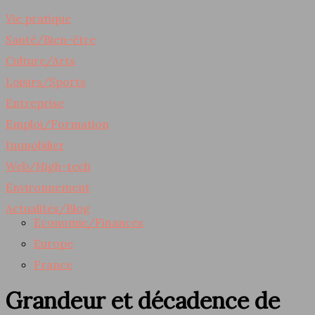
Vie pratique
Santé/Bien-être
Culture/Arts
Loisirs/Sports
Entreprise
Emploi/Formation
Immobilier
Web/High-tech
Environnement
Actualités/Blog
Economie/Finances
Europe
France
Grandeur et décadence de