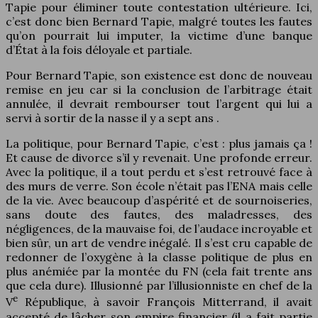
Tapie pour éliminer toute contestation ultérieure. Ici,
c’est donc bien Bernard Tapie, malgré toutes les fautes
qu’on pourrait lui imputer, la victime d’une banque
d’État à la fois déloyale et partiale.
Pour Bernard Tapie, son existence est donc de nouveau
remise en jeu car si la conclusion de l’arbitrage était
annulée, il devrait rembourser tout l’argent qui lui a
servi à sortir de la nasse il y a sept ans .
La politique, pour Bernard Tapie, c’est : plus jamais ça !
Et cause de divorce s’il y revenait. Une profonde erreur.
Avec la politique, il a tout perdu et s’est retrouvé face à
des murs de verre. Son école n’était pas l’ENA mais celle
de la vie. Avec beaucoup d’aspérité et de sournoiseries,
sans doute des fautes, des maladresses, des
négligences, de la mauvaise foi, de l’audace incroyable et
bien sûr, un art de vendre inégalé. Il s’est cru capable de
redonner de l’oxygène à la classe politique de plus en
plus anémiée par la montée du FN (cela fait trente ans
que cela dure). Illusionné par l’illusionniste en chef de la
e
V
République, à savoir François Mitterrand, il avait
accepté de lâcher son empire financier (il a fait partie