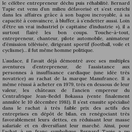
le célèbre entrepreneur déchu puis réhabilité. Bernard
Tapie est venu d’un milieu défavorisé et s’est enrichi
dans les affaires grâce à son bagou incroyable, à sa
capacité à convaincre, à bluffer, à s’endetter aussi. Loin
d’être un vrai industriel (« capitaine d’industrie »), il a
surtout flairé les bon coups. Touche-à-tout,
entrepreneur, chanteur, pilote automobile, animateur
d’émission télévisée, dirigeant sportif (football, voile et
cyclisme)… il fut même homme politique.
L’audace, il l’avait déjà démontré avec ses multiples
aventures d’entrepreneur, de l’assistance aux
personnes à insuffisance cardiaque (une idée très
novatrice) au rachat de la marque Manufrance. Il a
même réussi à acheter en 1979, très en dessous de leur
valeur, les châteaux de l’ancien empereur du
Centrafrique Jean-Bedel Bokassa (vente finalement
annulée le 10 décembre 1981). Il s’est ensuite spécialisé
dans le rachat à très faible prix des actifs des
entreprises en dépôt de bilan, en renégociant très
favorablement leurs dettes, en réduisant leur masse
salariale et en diversifiant leur marché. Ainsi, pour
l’achat à un franc symbolique, Bernard Tapie a pu