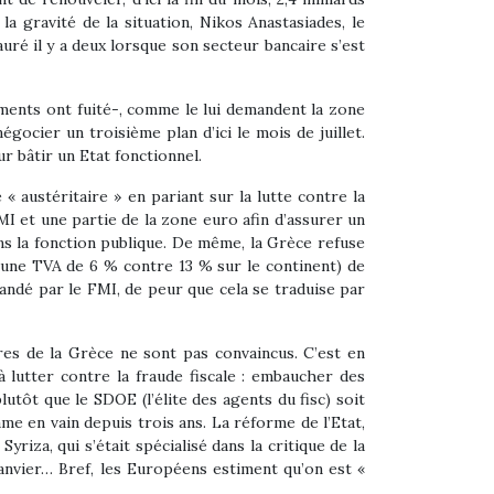
 gravité de la situation, Nikos Anastasiades, le
uré il y a deux lorsque son secteur bancaire s’est
ments ont fuité-, comme le lui demandent la zone
ocier un troisième plan d’ici le mois de juillet.
ur bâtir un Etat fonctionnel.
« austéritaire » en pariant sur la lutte contre la
MI et une partie de la zone euro afin d’assurer un
s la fonction publique. De même, la Grèce refuse
à une TVA de 6 % contre 13 % sur le continent) de
andé par le FMI, de peur que cela se traduise par
res de la Grèce ne sont pas convaincus. C’est en
à lutter contre la fraude fiscale : embaucher des
ôt que le SDOE (l’élite des agents du fisc) soit
e en vain depuis trois ans. La réforme de l’Etat,
iza, qui s’était spécialisé dans la critique de la
anvier… Bref, les Européens estiment qu’on est «