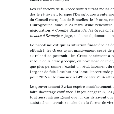
Les créanciers de la Grèce sont d’autant moins en
dès le 24 février, lorsque l’Eurogroupe a entérin
du Conseil européen de Bruxelles, le 19 mars, en
l’Eurogroupe, suivi, le 23 mars, d’une rencontr
négociation.
« Comme d’habitude, les Grecs ont ch
finance à l’aveugle »,
juge, acide, un diplomate eu
Le problème est que la situation financière et é
effondré, les Grecs ayant massivement cessé de pa
au ralenti se poursuit : les Grecs continuent à 
retour de la crise grecque, en novembre dernier,
que plus personne n’exclut un rétablissement du c
l’argent de fuir. Last but not least, l’incertitude
pour 2015 a été ramenée à 1,4% contre 2,9% atten
Le gouvernement Syriza espère manifestement que
faire davantage confiance. Un jeu dangereux, le
tout aussi intransigeant que lui, car ils savent qu
assiste à un mauvais remake de « la fureur de vivr