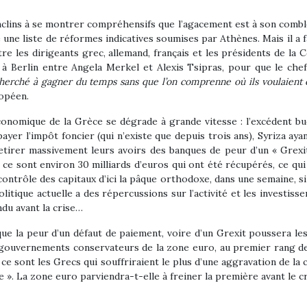
clins à se montrer compréhensifs que l’agacement est à son comble :
é une liste de réformes indicatives soumises par Athènes. Mais il 
tre les dirigeants grec, allemand, français et les présidents de la
e, à Berlin entre Angela Merkel et Alexis Tsipras, pour que le ch
erché à gagner du temps sans que l’on comprenne où ils voulaient en 
ropéen.
conomique de la Grèce se dégrade à grande vitesse : l’excédent bu
yer l’impôt foncier (qui n’existe que depuis trois ans), Syriza aya
retirer massivement leurs avoirs des banques de peur d’un « Grexit
 ce sont environ 30 milliards d’euros qui ont été récupérés, ce qui
ontrôle des capitaux d’ici la pâque orthodoxe, dans une semaine, si 
 politique actuelle a des répercussions sur l’activité et les investis
du avant la crise…
 la peur d’un défaut de paiement, voire d’un Grexit poussera les 
s gouvernements conservateurs de la zone euro, au premier rang de
e ce sont les Grecs qui souffriraient le plus d’une aggravation de la
e ». La zone euro parviendra-t-elle à freiner la première avant le c