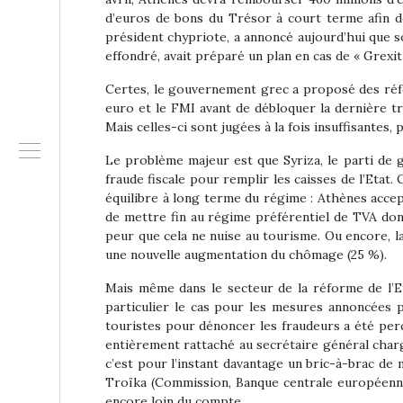
d’euros de bons du Trésor à court terme afin de
président chypriote, a annoncé aujourd’hui que so
effondré, avait préparé un plan en cas de « Grexit
Certes, le gouvernement grec a proposé des réfo
euro et le FMI avant de débloquer la dernière tr
Mais celles-ci sont jugées à la fois insuffisantes
Le problème majeur est que Syriza, le parti de ga
fraude fiscale pour remplir les caisses de l’Etat
équilibre à long terme du régime : Athènes acce
de mettre fin au régime préférentiel de TVA dont
peur que cela ne nuise au tourisme. Ou encore, l
une nouvelle augmentation du chômage (25 %).
Mais même dans le secteur de la réforme de l’Et
particulier le cas pour les mesures annoncées pa
touristes pour dénoncer les fraudeurs a été per
entièrement rattaché au secrétaire général charg
c’est pour l’instant davantage un bric-à-brac de 
Troïka (Commission, Banque centrale européenne,
encore loin du compte.