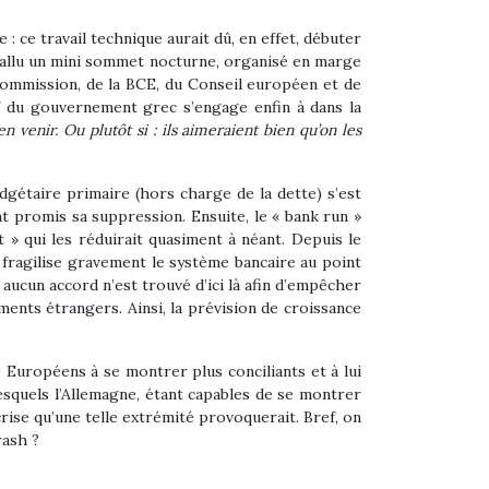
 ce travail technique aurait dû, en effet, débuter
a fallu un mini sommet nocturne, organisé en marge
 Commission, de la BCE, du Conseil européen et de
ef du gouvernement grec s’engage enfin à dans la
venir. Ou plutôt si : ils aimeraient bien qu’on les
dgétaire primaire (hors charge de la dette) s’est
nt promis sa suppression. Ensuite, le « bank run »
 » qui les réduirait quasiment à néant. Depuis le
 fragilise gravement le système bancaire au point
aucun accord n’est trouvé d’ici là afin d’empêcher
sements étrangers. Ainsi, la prévision de croissance
Européens à se montrer plus conciliants et à lui
squels l’Allemagne, étant capables de se montrer
 crise qu’une telle extrémité provoquerait. Bref, on
rash ?