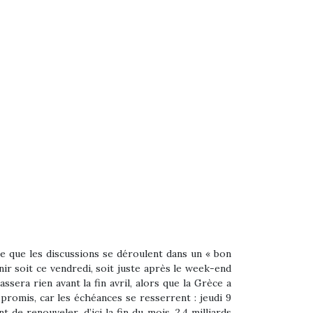
me que les discussions se déroulent dans un « bon
ir soit ce vendredi, soit juste après le week-end
assera rien avant la fin avril, alors que la Grèce a
promis, car les échéances se resserrent : jeudi 9
de renouveler, d’ici la fin du mois, 2,4 milliards