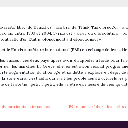
iversité libre de Bruxelles, membre du Think Tank Bruegel, fondé
enne entre 1999 et 2004, Syriza est « peut-être la solution » po
tout celle d’un État profondément « dysfonctionnel ».
 et le Fonds monétaire international (FMI) en échange de leur aide 
 succès : ces deux pays, après avoir dû appeler à l’aide pour faire
cer sur les marchés. La Grèce, elle, en est à son second programme,
forte augmentation du chômage et sa dette a explosé en dépit de sa 
 la zone euro, c’est celui qui avait les problèmes structurels les p
he de la sortie : petit à petit, elle va être en mesure de réemprun
r du patrimoine vietnamien
Comment réduire les coûts du