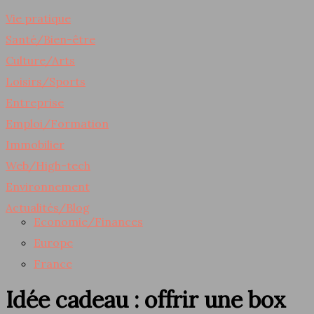
Vie pratique
Santé/Bien-être
Culture/Arts
Loisirs/Sports
Entreprise
Emploi/Formation
Immobilier
Web/High-tech
Environnement
Actualités/Blog
Economie/Finances
Europe
France
Idée cadeau : offrir une box