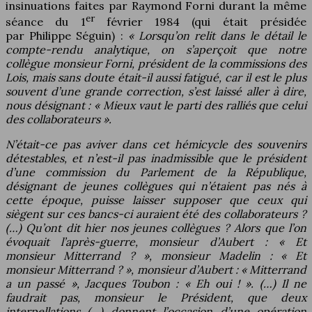
insinuations faites par Raymond Forni durant la même
er
séance du 1
février 1984 (qui était présidée
par Philippe Séguin) :
« Lorsqu’on relit dans le détail le
compte-rendu analytique, on s’aperçoit que notre
collègue monsieur Forni, président de la commissions des
Lois, mais sans doute était-il aussi fatigué, car il est le plus
souvent d’une grande correction, s’est laissé aller à dire,
nous désignant : « Mieux vaut le parti des ralliés que celui
des collaborateurs ».
N’était-ce pas aviver dans cet hémicycle des souvenirs
détestables, et n’est-il pas inadmissible que le président
d’une commission du Parlement de la République,
désignant de jeunes collègues qui n’étaient pas nés à
cette époque, puisse laisser supposer que ceux qui
siègent sur ces bancs-ci auraient été des collaborateurs ?
(…) Qu’ont dit hier nos jeunes collègues ? Alors que l’on
évoquait l’après-guerre, monsieur d’Aubert : « Et
monsieur Mitterrand ? », monsieur Madelin : « Et
monsieur Mitterrand ? », monsieur d’Aubert : « Mitterrand
a un passé », Jacques Toubon : « Eh oui ! ». (…) Il ne
faudrait pas, monsieur le Président, que deux
interpellations (…) donnent l’occasion d’une opération