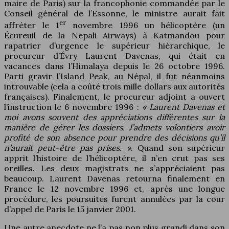
maire de Paris) sur la francophonie commandée par le
Conseil général de l’Essonne, le ministre aurait fait
er
affréter le 1
novembre 1996 un hélicoptère (un
Écureuil de la Nepali Airways) à Katmandou pour
rapatrier d’urgence le supérieur hiérarchique, le
procureur d’Évry Laurent Davenas, qui était en
vacances dans l’Himalaya depuis le 26 octobre 1996.
Parti gravir l’Island Peak, au Népal, il fut néanmoins
introuvable (cela a coûté trois mille dollars aux autorités
françaises). Finalement, le procureur adjoint a ouvert
l’instruction le 6 novembre 1996 :
« Laurent Davenas et
moi avons souvent des appréciations différentes sur la
manière de gérer les dossiers. J’admets volontiers avoir
profité de son absence pour prendre des décisions qu’il
n’aurait peut-être pas prises. »
. Quand son supérieur
apprit l’histoire de l’hélicoptère, il n’en crut pas ses
oreilles. Les deux magistrats ne s’appréciaient pas
beaucoup. Laurent Davenas retourna finalement en
France le 12 novembre 1996 et, après une longue
procédure, les poursuites furent annulées par la cour
d’appel de Paris le 15 janvier 2001.
Une autre anecdote ne l’a pas non plus grandi dans son