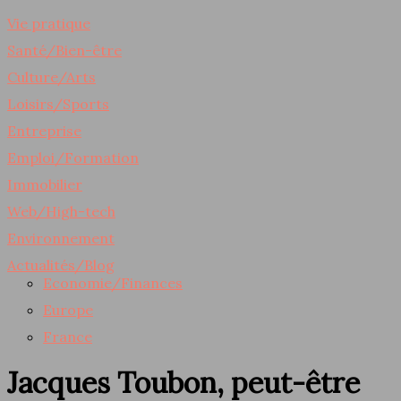
Vie pratique
Santé/Bien-être
Culture/Arts
Loisirs/Sports
Entreprise
Emploi/Formation
Immobilier
Web/High-tech
Environnement
Actualités/Blog
Economie/Finances
Europe
France
Jacques Toubon, peut-être