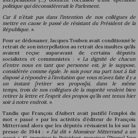
politique qui déconsidérerait le Parlement.
Car il n’était pas dans l’intention de nos collègues de
mettre en cause le passé de résistant du Président de la
République. »
.
Pour se dédouaner, Jacques Toubon avait conditionné le
retrait de son interpellation au retrait des insultes qu’ils
avaient reçue auparavant de certains députés
socialistes et communistes :
« La dignité de chacun
d’entre nous en tant que personne est, je le suppose,
considérée comme égale. Je suis pour ma part tout à fait
disposé à répondre à l’invitation que vous m’avez faite il y a
un instant [retirer ses propos]si, dans le même
temps,
trois de nos collègues de la majorité veulent bien
retirer la lettre et l’esprit des propos qu’ils ont tenus hier
soir à notre endroit. »
.
Tandis que François d’Aubert avait justifié l’emploi du
mot « passé » par les activités d’éditeur de François
Mitterrand alors que les députés révisaient la loi sur la
presse de 1944 :
« J’ai dit « Monsieur Mitterrand a un
passé ». Si, monsieur le Président, monsieur [Pierre] Joxe