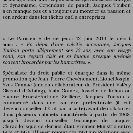
et dynamisme. Cependant, de punch, Jacques Toubon
n’en manque pas et a toujours su montrer sa passion et
son ardeur dans les tâches qu’il a entreprises.
« Le Parisien » de ce jeudi 12 juin 2014 le décrit
ainsi :
« En dépit d’une calvitie accentuée, Jacques
Toubon porte
allègrement ses 72 ans, avec son visage
rond, son regard clair et sa fougue presque juvénile
souvent brocardés par les humoristes. »
.
Spécialiste du droit public et énarque dans la même
promotion que Jean-Pierre Chevènement, Lionel Jospin,
Yves Cannac (ancien collaborateur du Président Valéry
Giscard d’Estaing), Alain Gomez, Josselin de Rohan ou
encore Ernest-Antoine Seillière, Jacques Toubon a
commencé dans une carrière préfectorale (il est
devenu conseiller d’État par la suite) avant de collaborer
dans plusieurs cabinets ministériels à partir de 1968,
jusqu’à devenir conseiller technique de Jacques
Chirac lorsque ce dernier était Premier Ministre entre
1974 et 1976. Il l’avait rejoint dès 1971 aux Relations avec