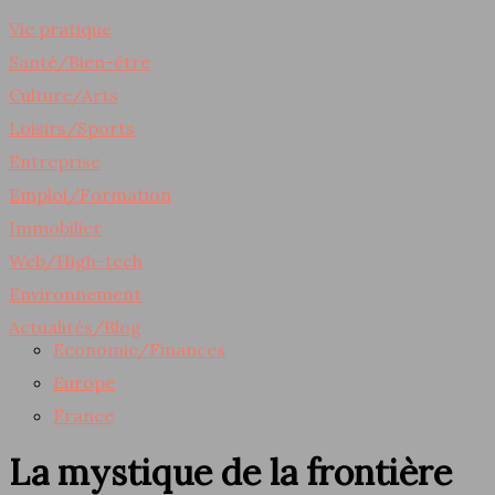
Vie pratique
Santé/Bien-être
Culture/Arts
Loisirs/Sports
Entreprise
Emploi/Formation
Immobilier
Web/High-tech
Environnement
Actualités/Blog
Economie/Finances
Europe
France
La mystique de la frontière