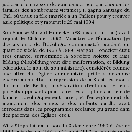
judiciaire en raison de son cancer (ce qui choqua les
familles des nombreuses victimes). Il gagna Santiago du
Chili où vivait sa fille (mariée à un Chilien) pour y trouver
asile politique et y mourut le 29 mai 1994.
Son épouse Margot Honecker (88 ans aujourd’hui) avait
rejoint le Chili dès 1992. Ministre de l’Éducation (je
devrais dire de l’Idéologie communiste) pendant un
quart de siècle, de 1963 à 1989, Margot Honecker était
très crainte, surnommée la Sorcière violette et Miss
Bildung (Missbildung veut dire malformation, et Bildung
éducation, le nom de son ministère), considérée comme
une ultra du régime communiste, prête à défendre
encore aujourd’hui la répression de la Stasi, les morts
du mur de Berlin, la séparation d’enfants de leurs
parents opposants pour faire des adoptions au sein de
familles idéologiquement sûres, et l’enseignement du
maniement des armes à des enfants qu’elle avait
introduit dans les programmes scolaires (au grand dam
des parents, des Églises, etc.).
Willy Stoph fut en prison du 3 décembre 1989 à février
1990 puis de mai 1991 au 14 août 1992, et en raison de