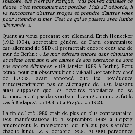
l’histoire, elle n’est pas statique. Vous pouvez canaliser ce
fleuve, c’est techniquement possible. Mais s’il déborde, il
va rencontrer d’autres rivages et prendre d’autres voies
pour atteindre la mer. C’est ce qui se passera avec l’unité
allemande. »
.
Quant au vieux potentat est-allemand, Erich Honecker
(1912-1994), secrétaire général du Parti communiste
est-allemand (le SED), il promettait encore cent ans de
mur de Berlin :
« Le mur existera encore dans cinquante
et même cent ans si les causes de son existence ne sont
pas encore éliminées. »
(19 janvier 1989 à Berlin). Petit
bémol pour qui observait bien : Mikhaïl Gorbatchev, chef
de l’URSS, avait annoncé que les Soviétiques
n’interviendraient pas en Allemagne de l’Est, laissant
ainsi supposer que les révoltes populaires ne se
termineraient pas dans un bain de sang comme ce fut le
cas à Budapest en 1956 et à Prague en 1968.
La fin de l’été 1989 était de plus en plus contestataire.
Des manifestations le 4 septembre 1989 à Leipzig
amorcèrent le mouvement qui n’allait pas s’arrêter,
chaque lundi. Le 9 octobre 1989, 70 000 personnes