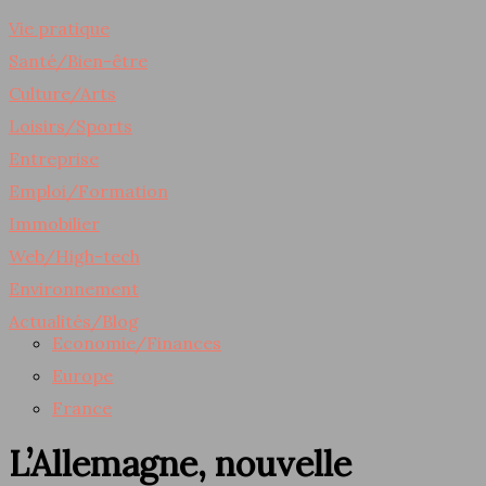
Vie pratique
Santé/Bien-être
Culture/Arts
Loisirs/Sports
Entreprise
Emploi/Formation
Immobilier
Web/High-tech
Environnement
Actualités/Blog
Economie/Finances
Europe
France
L’Allemagne, nouvelle