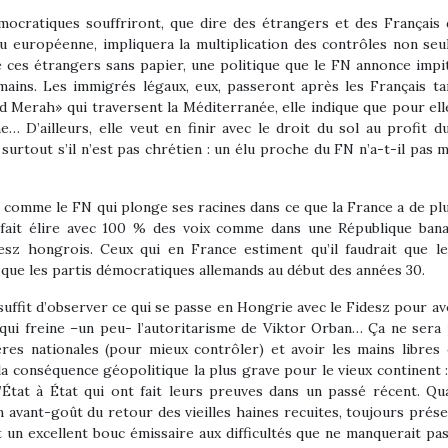
émocratiques souffriront, que dire des étrangers et des Français
 ou européenne, impliquera la multiplication des contrôles non seu
e ces étrangers sans papier, une politique que le FN annonce impi
ins. Les immigrés légaux, eux, passeront après les Français tan
rah» qui traversent la Méditerranée, elle indique que pour elle 
e… D’ailleurs, elle veut en finir avec le droit du sol au profit d
rtout s’il n’est pas chrétien : un élu proche du FN n’a-t-il pas m
rti comme le FN qui plonge ses racines dans ce que la France a de plus
se fait élire avec 100 % des voix comme dans une République ba
sz hongrois. Ceux qui en France estiment qu’il faudrait que 
que les partis démocratiques allemands au début des années 30.
 suffit d’observer ce qui se passe en Hongrie avec le Fidesz pour a
ce qui freine –un peu- l’autoritarisme de Viktor Orban… Ça ne sera 
ères nationales (pour mieux contrôler) et avoir les mains libres
a conséquence géopolitique la plus grave pour le vieux continent : 
’État à État qui ont fait leurs preuves dans un passé récent. Q
avant-goût du retour des vieilles haines recuites, toujours présen
un excellent bouc émissaire aux difficultés que ne manquerait pa