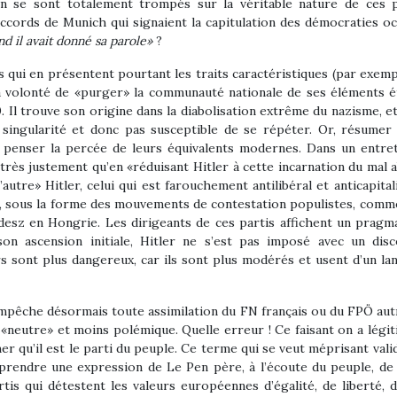
en se sont totalement trompés sur la véritable nature de ces pa
 accords de Munich qui signaient la capitulation des démocraties o
d il avait donné sa parole»
?
 qui en présentent pourtant les traits caractéristiques (par exemple
 la volonté de «purger» la communauté nationale de ses éléments 
. Il trouve son origine dans la diabolisation extrême du nazisme, e
singularité et donc pas susceptible de se répéter. Or, résumer l
 de penser la percée de leurs équivalents modernes. Dans un entre
très justement qu’en «réduisant Hitler à cette incarnation du mal a
autre» Hitler, celui qui est farouchement antilibéral et anticapita
u, sous la forme des mouvements de contestation populistes, comm
desz en Hongrie. Les dirigeants de ces partis affichent un pragma
son ascension initiale, Hitler ne s’est pas imposé avec un dis
ers sont plus dangereux, car ils sont plus modérés et usent d’un l
mpêche désormais toute assimilation du FN français ou du FPÖ autri
neutre» et moins polémique. Quelle erreur ! Ce faisant on a légitim
r qu’il est le parti du peuple. Ce terme qui se veut méprisant valide 
prendre une expression de Le Pen père, à l’écoute du peuple, de 
s qui détestent les valeurs européennes d’égalité, de liberté, d