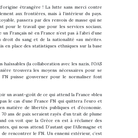
 d’origine étrangère ! La lutte sans merci contre
lement aux frontières, mais à l’intérieur du pays.
toyable, passera par des renvois de masse qui ne
t pour le travail que pour les services sociaux.
un Français né en France n’est pas à l’abri d’une
u droit du sang et de la nationalité «au mérite».
is en place des statistiques ethniques sur la base
 haïssables (la collaboration avec les nazis, l’OAS
nanière trouvera les moyens nécessaires pour se
le FN puisse gouverner pour le normaliser font
voir un avant-goût de ce qui attend la France «bleu
pas le cas d’une France FN qui quittera l’euro et
 en matière de libertés publiques et d’économie.
70 ans de paix seraient rayés d’un trait de plume
uand on voit que la Grèce en est à réclamer des
tes, qui nous attend. D’autant que l’Allemagne et
s de rencontrer le FN. Un ennemi extérieur, c’est