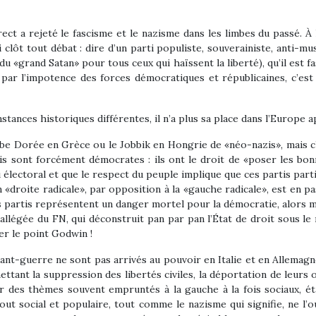
ect a rejeté le fascisme et le nazisme dans les limbes du passé. À 
lôt tout débat : dire d’un parti populiste, souverainiste, anti-musu
 du «grand Satan» pour tous ceux qui haïssent la liberté), qu’il es
 par l’impotence des forces démocratiques et républicaines, c’est 
nstances historiques différentes, il n’a plus sa place dans l’Europe 
ube Dorée en Grèce ou le Jobbik en Hongrie de «néo-nazis», mais
is sont forcément démocrates : ils ont le droit de «poser les bo
 électoral et que le respect du peuple implique que ces partis part
 «droite radicale», par opposition à la «gauche radicale», est en 
s partis représentent un danger mortel pour la démocratie, alors 
llégée du FN, qui déconstruit pan par pan l’État de droit sous l
er le point Godwin !
avant-guerre ne sont pas arrivés au pouvoir en Italie et en Allemagn
ettant la suppression des libertés civiles, la déportation de leurs
 des thèmes souvent empruntés à la gauche à la fois sociaux, éta
 tout social et populaire, tout comme le nazisme qui signifie, ne l’o