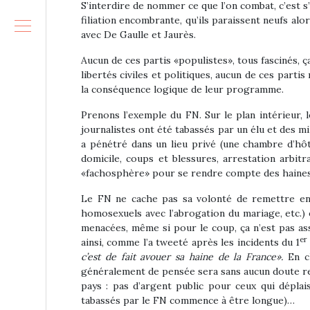
S’interdire de nommer ce que l’on combat, c’est s’
filiation encombrante, qu’ils paraissent neufs al
avec De Gaulle et Jaurès.
Aucun de ces partis «populistes», tous fascinés, ça
libertés civiles et politiques, aucun de ces part
la conséquence logique de leur programme.
Prenons l’exemple du FN. Sur le plan intérieur, l
journalistes ont été tabassés par un élu et des mil
a pénétré dans un lieu privé (une chambre d’hô
domicile, coups et blessures, arrestation arbitr
«fachosphère» pour se rendre compte des haines et
Le FN ne cache pas sa volonté de remettre en c
homosexuels avec l’abrogation du mariage, etc.) e
menacées, même si pour le coup, ça n’est pas as
er
ainsi, comme l’a tweeté après les incidents du 1
c’est de fait avouer sa haine de la France».
En c
généralement de pensée sera sans aucun doute rem
pays : pas d’argent public pour ceux qui déplais
tabassés par le FN commence à être longue)…