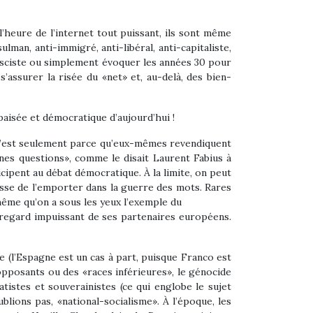
l’heure de l’internet tout puissant, ils sont même
lman, anti-immigré, anti-libéral, anti-capitaliste,
t fasciste ou simplement évoquer les années 30 pour
s’assurer la risée du «net» et, au-delà, des bien-
apaisée et démocratique d’aujourd’hui !
 c’est seulement parce qu’eux-mêmes revendiquent
nnes questions», comme le disait Laurent Fabius à
icipent au débat démocratique. À la limite, on peut
passe de l’emporter dans la guerre des mots. Rares
même qu’on a sous les yeux l’exemple du
e regard impuissant de ses partenaires européens.
e (l’Espagne est un cas à part, puisque Franco est
 opposants ou des «races inférieures», le génocide
tistes et souverainistes (ce qui englobe le sujet
ublions pas, «national-socialisme». À l’époque, les