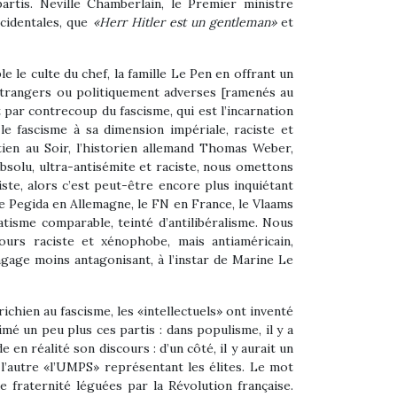
rtis. Neville Chamberlain, le Premier ministre
ccidentales, que
«Herr Hitler est un gentleman»
et
 le culte du chef, la famille Le Pen en offrant un
étrangers ou politiquement adverses [ramenés au
t par contrecoup du fascisme, qui est l’incarnation
e fascisme à sa dimension impériale, raciste et
tien au Soir, l’historien allemand Thomas Weber,
bsolu, ultra-antisémite et raciste, nous omettons
liste, alors c’est peut-être encore plus inquiétant
e Pegida en Allemagne, le FN en France, le Vlaams
tisme comparable, teinté d’antilibéralisme. Nous
cours raciste et xénophobe, mais antiaméricain,
angage moins antagonisant, à l’instar de Marine Le
chien au fascisme, les «intellectuels» ont inventé
é un peu plus ces partis : dans populisme, il y a
en réalité son discours : d’un côté, il y aurait un
l’autre «l’UMPS» représentant les élites. Le mot
e fraternité léguées par la Révolution française.