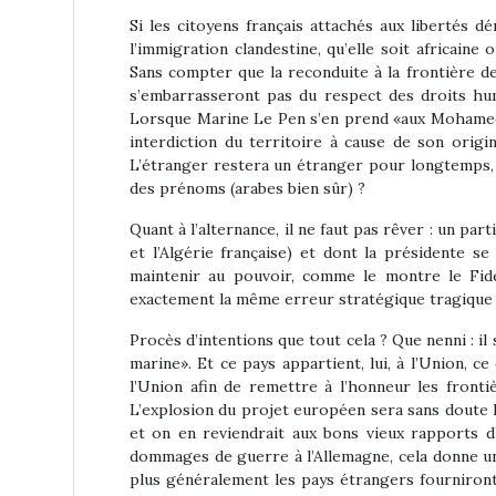
Si les citoyens français attachés aux libertés d
l’immigration clandestine, qu’elle soit africaine
Sans compter que la reconduite à la frontière d
s’embarrasseront pas du respect des droits huma
Lorsque Marine Le Pen s’en prend «aux Mohamed Me
interdiction du territoire à cause de son origin
L’étranger restera un étranger pour longtemps, su
des prénoms (arabes bien sûr) ?
Quant à l’alternance, il ne faut pas rêver : un pa
et l’Algérie française) et dont la présidente 
maintenir au pouvoir, comme le montre le Fide
exactement la même erreur stratégique tragique 
Procès d’intentions que tout cela ? Que nenni : il
marine». Et ce pays appartient, lui, à l’Union, 
l’Union afin de remettre à l’honneur les fronti
L’explosion du projet européen sera sans doute l
et on en reviendrait aux bons vieux rapports d
dommages de guerre à l’Allemagne, cela donne un 
plus généralement les pays étrangers fourniront 