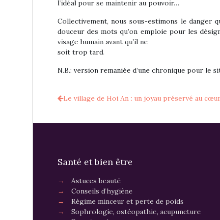
l’idéal pour se maintenir au pouvoir…
Collectivement, nous sous-estimons le danger qu’i
douceur des mots qu’on emploie pour les désigne
visage humain avant qu’il ne
soit trop tard.
N.B.: version remaniée d’une chronique pour le sit
Le village de Hoi An : un joyau préservé au cœu
Santé et bien être
→
Astuces beauté
→
Conseils d’hygiène
→
Régime minceur et perte de poids
→
Sophrologie, ostéopathie, acupuncture