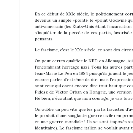
En ce début de XXIe siècle, le politiquement corr
devenus un simple «point», le «point Godwin» qui c
anti-américain (les États-Unis étant l’incarnation
s’inquiéter de la percée de ces partis, favorisée
pensants.
Le fascisme, c’est le XXe siècle, ce sont des circo
On peut certes qualifier le NPD en Allemagne, A
l’encombrant héritage nazi. Tous les autres part
Jean-Marie Le Pen en 1984 puisqu’ils jouent le jeu
encore parler d’extrême droite, mais l’expression
sont ceux qui osent encore dire tout haut que ce
Fidesz de Viktor Orban en Hongrie, une version a
Hé bien, n’écoutant que mon courage, je vais brav
On oublie un peu vite que les partis fascistes d’
le produit d’une sanglante guerre civile) en prom
et une guerre mondiale ! Ils se sont imposés sur
identitaire). Le fascisme italien se voulait avant