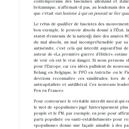
contemporains des fascismes allemand et itali
britannique, n’affirmait-il pas, au lendemain des
que c’était
«un homme à qui on pouvait se fier quan
Le refus de qualifier de fascistes des mouvements
bon exemple, le pouvoir absolu donné à l’État,
statut d’ennemis de la nation]) date des années 80
du mal absolu, un mal incompréhensible par sa 
antisémite, c’est cela qui interdit aujourd’hui
auteur de «La première guerre d’Hitler», estime 
de voir où est le vrai danger. Si nous prenons «l’
pour l’Europe, car ces idées pullulent de nouvea
Belang en Belgique, le FPÖ en Autriche ou le Fi
devrions reconnaître ces similitudes: lors de 
anticapitaliste et antilibéral. Ces nouveaux lead
Pen en France».
Pour contourner le véritable interdit moral qui e
le mot de «populisme» jugé historiquement plus «
peuple et le FN, par exemple, en joue pour affirme
parti populiste ou «anti-establishment» pour re
«populisme» donne une façade aimable à des parti