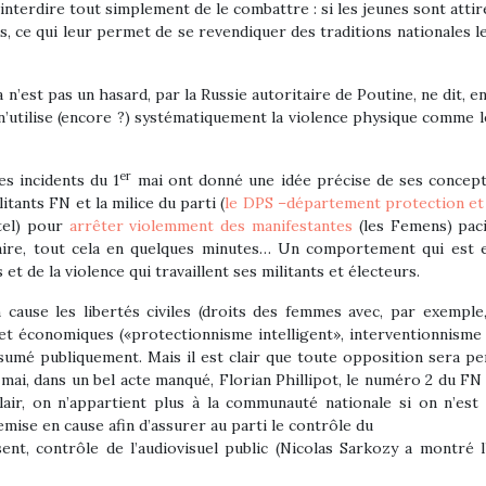
interdire tout simplement de le combattre : si les jeunes sont attirés
ors, ce qui leur permet de se revendiquer des traditions nationales 
 n’est pas un hasard, par la Russie autoritaire de Poutine, ne dit, en 
is n’utilise (encore ?) systématiquement la violence physique comme 
er
es incidents du 1
mai ont donné une idée précise de ses concepti
itants FN et la milice du parti (
le DPS –département protection et
tel) pour
arrêter violemment des manifestantes
(les Femens) pacif
aire, tout cela en quelques minutes… Un comportement qui est en 
 de la violence qui travaillent ses militants et électeurs.
ause les libertés civiles (droits des femmes avec, par exemple,
t économiques («protectionnisme intelligent», interventionnisme de
sumé publiquement. Mais il est clair que toute opposition sera pe
mai, dans un bel acte manqué, Florian Phillipot, le numéro 2 du FN
lair, on n’appartient plus à la communauté nationale si on n’est
ise en cause afin d’assurer au parti le contrôle du
ent, contrôle de l’audiovisuel public (Nicolas Sarkozy a montré l’e