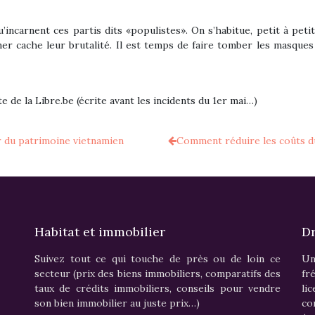
ncarnent ces partis dits «populistes». On s’habitue, petit à petit,
r cache leur brutalité. Il est temps de faire tomber les masques
e de la Libre.be (écrite avant les incidents du 1er mai…)
r du patrimoine vietnamien
Comment réduire les coûts du
Habitat et immobilier
Dr
Suivez tout ce qui touche de près ou de loin ce
Un
secteur (prix des biens immobiliers, comparatifs des
fr
taux de crédits immobiliers, conseils pour vendre
li
son bien immobilier au juste prix…)
c