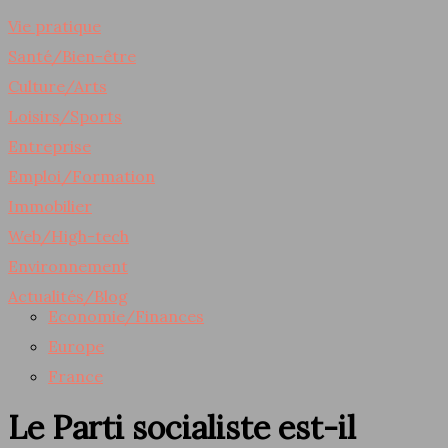
Vie pratique
Santé/Bien-être
Culture/Arts
Loisirs/Sports
Entreprise
Emploi/Formation
Immobilier
Web/High-tech
Environnement
Actualités/Blog
Economie/Finances
Europe
France
Le Parti socialiste est-il