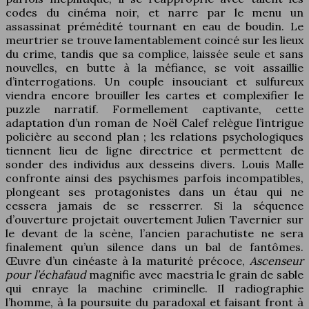
codes du cinéma noir, et narre par le menu un
assassinat prémédité tournant en eau de boudin. Le
meurtrier se trouve lamentablement coincé sur les lieux
du crime, tandis que sa complice, laissée seule et sans
nouvelles, en butte à la méfiance, se voit assaillie
d’interrogations. Un couple insouciant et sulfureux
viendra encore brouiller les cartes et complexifier le
puzzle narratif. Formellement captivante, cette
adaptation d’un roman de Noël Calef relègue l’intrigue
policière au second plan ; les relations psychologiques
tiennent lieu de ligne directrice et permettent de
sonder des individus aux desseins divers. Louis Malle
confronte ainsi des psychismes parfois incompatibles,
plongeant ses protagonistes dans un étau qui ne
cessera jamais de se resserrer. Si la séquence
d’ouverture projetait ouvertement Julien Tavernier sur
le devant de la scène, l’ancien parachutiste ne sera
finalement qu’un silence dans un bal de fantômes.
Œuvre d’un cinéaste à la maturité précoce,
Ascenseur
pour l’échafaud
magnifie avec maestria le grain de sable
qui enraye la machine criminelle. Il radiographie
l’homme, à la poursuite du paradoxal et faisant front à