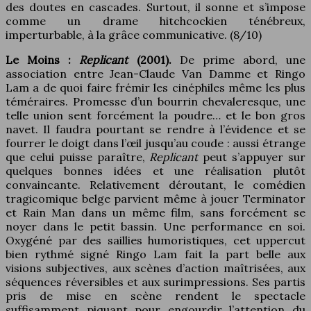
des doutes en cascades. Surtout, il sonne et s’impose
comme un drame hitchcockien ténébreux,
imperturbable, à la grâce communicative. (8/10)
Le Moins :
Replicant
(2001).
De prime abord, une
association entre Jean-Claude Van Damme et Ringo
Lam a de quoi faire frémir les cinéphiles même les plus
téméraires. Promesse d’un bourrin chevaleresque, une
telle union sent forcément la poudre… et le bon gros
navet. Il faudra pourtant se rendre à l’évidence et se
fourrer le doigt dans l’œil jusqu’au coude : aussi étrange
que celui puisse paraître,
Replicant
peut s’appuyer sur
quelques bonnes idées et une réalisation plutôt
convaincante. Relativement déroutant, le comédien
tragicomique belge parvient même à jouer Terminator
et Rain Man dans un même film, sans forcément se
noyer dans le petit bassin. Une performance en soi.
Oxygéné par des saillies humoristiques, cet uppercut
bien rythmé signé Ringo Lam fait la part belle aux
visions subjectives, aux scènes d’action maîtrisées, aux
séquences réversibles et aux surimpressions. Ses partis
pris de mise en scène rendent le spectacle
suffisamment piquant pour engourdir l’attention du