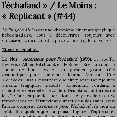
l’échafaud » / Le Moins :
« Replicant » (#44)
Le Plus/Le Moins
est une chronique cinématographique
hebdomadaire. Vous y découvrirez, toujours avec
concision, le meilleur et le pire de mes (re)découvertes.
Et cette semaine…
Le Plus :
Ascenseur pour l’échafaud
(1958).
Le souffle
fiévreux d’Alfred Hitchcock et de Robert Bresson dans la
nuque de Louis Malle. Un premier grand rôle
dramatique pour l’immense Jeanne Moreau. Une
Mercedes 300 SL aussi rare que clinquante. Deux jeunes
amants tragiques, maudits, fermement conduits à
craindre le cercueil et le cachot. Des plans nocturnes de
la ville, bercés par des partitions jazzy enveloppantes,
improvisées par l’étincelant quintet de Miles Davis. Vous
l’aurez compris,
Ascenseur pour l’échafaud
n’a rien du
petit film quelconque au plaisir fugace. Teigneux et
parfois méphitique, il se réapproprie avec talent les