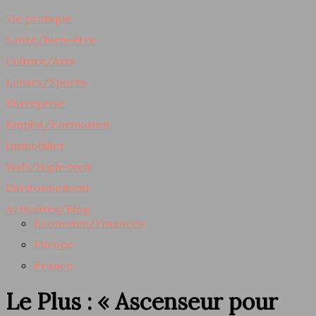
Vie pratique
Santé/Bien-être
Culture/Arts
Loisirs/Sports
Entreprise
Emploi/Formation
Immobilier
Web/High-tech
Environnement
Actualités/Blog
Economie/Finances
Europe
France
Le Plus : « Ascenseur pour