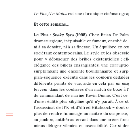
Le Plus/Le Moins
est une chronique cinématograph
Et cette semaine…
Le Plus :
Snake Eyes
(1998).
Chez Brian De Palma,
dramaturgique, inépuisable et fumeux, enrobé de 
ni à sa densité, ni à sa finesse. Un équilibre en 
sociétaux contemporains. Le style et les obsessi
pour y débusquer des bribes existentielles ; ell
élégance des billets ensanglantés, une corruptio
surplombant une enceinte bouillonnante et surp
plan-séquence exécuté dans les couloirs dédaléen
différents points de vue, aidé en cela par un us
ferveur dans les coulisses d’un match de boxe à l
du commandant de marine Kevin Dunne. C’est ce s
d’une réalité plus sibylline qu’il n’y paraît. À c
l’assassinat de JFK et d’Alfred Hitchcock – dont 
plus de rendre hommage au maître du suspense, B
au jambon, antihéros errant dans une arène fonct
mieux déloger vilenies et insensibilité. Car si de