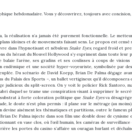
ique hebdomadaire. Vous y découvrirez, toujours avec concision, l
 la réalisation n’a jamais été purement fonctionnelle. Le mett
plans idoines et de mouvements faisant sens. Le propos est censé s
œuvre dans l’hypnotisant et nébuleux
Snake Eyes
, regard froid et pr
ons du héraut du Nouvel Hollywood s’y expriment dans toute leur p
e balaie l’arène, ses gradins et ses coulisses à coups de visions
n endémique et une société hyper-voyeuriste, symbolisée par des é
euplée. Du scénario de David Koepp, Brian De Palma dégage avan
s du Palais des Sports –, un ballet vertigineux qu’il décomposera e
age judicieux du split-screen. On y voit le policier Rick Santoro,
’abri duquel se trame une conspiration visant à supprimer le secrét
ubstrat à forte coloration politique que
Snake Eyes
va désagrége
e stade, le doute n’est plus permis : il plane sur le métrage (au moi
on devine aisément les thématiques et partitions, outre le fameux pl
rian De Palma injecte dans son film une double dose de cynisme e
ionnant en vase clos, où l’œil humain, les caméras de surveillance
rrière les portes du casino s’affaire un ouragan hurlant et déchaîné