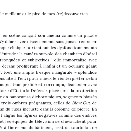
e meilleur et le pire de mes (re)découvertes.
eur en scène conçoit son cinéma comme un puzzle
’y diluer avec discernement, sans jamais renoncer
esque clinique portant sur les dysfonctionnements
lénitude : la caméra survole des chambres d’hôtel
 tronquées et subjectives ; elle immortalise avec
crans proliférant à l’infini et un oculaire géant
t tout une ample fresque inaugurale – splendide
nsuite à l’envi pour mieux le réinterpréter selon
 manipulateur perfide et corrompu, déambuler avec
aire d’État à la Défense, placé sous la protection
r en panoramas dichotomiques, segments biaisés
ns) trois ombres prégnantes, celles de
Blow Out
, de
an du rubis incrusté dans la colonne de pierre. En
t aligne les figures négatives comme des endives
 et les équipes de télévision se chevauchent pour
, à l’intérieur du bâtiment, c’est un tourbillon de