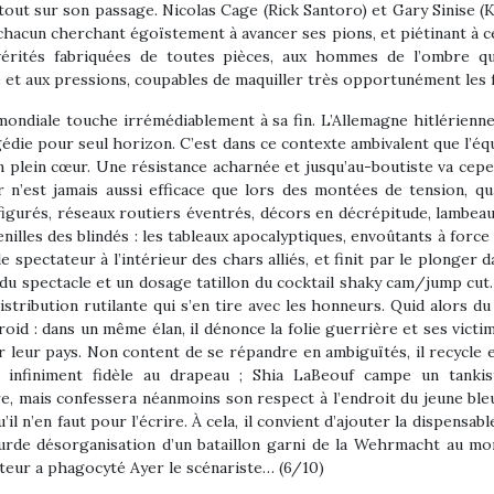
out sur son passage. Nicolas Cage (Rick Santoro) et Gary Sinise (Ke
, chacun cherchant égoïstement à avancer ses pions, et piétinant à 
rités fabriquées de toutes pièces, aux hommes de l’ombre qui
e et aux pressions, coupables de maquiller très opportunément les 
ndiale touche irrémédiablement à sa fin. L’Allemagne hitlérienne 
édie pour seul horizon. C’est dans ce contexte ambivalent que l’équ
en plein cœur. Une résistance acharnée et jusqu’au-boutiste va cep
n’est jamais aussi efficace que lors des montées de tension, quan
igurés, réseaux routiers éventrés, décors en décrépitude, lambeaux 
illes des blindés : les tableaux apocalyptiques, envoûtants à force 
spectateur à l’intérieur des chars alliés, et finit par le plonger 
du spectacle et un dosage tatillon du cocktail shaky cam/jump cut. 
stribution rutilante qui s’en tire avec les honneurs. Quid alors 
froid : dans un même élan, il dénonce la folie guerrière et ses victi
 leur pays. Non content de se répandre en ambiguïtés, il recycle e
infiniment fidèle au drapeau ; Shia LaBeouf campe un tankist
taire, mais confessera néanmoins son respect à l’endroit du jeune 
l n’en faut pour l’écrire. À cela, il convient d’ajouter la dispens
bsurde désorganisation d’un bataillon garni de la Wehrmacht au mo
ateur a phagocyté Ayer le scénariste… (6/10)