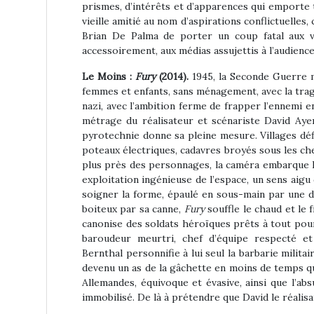
prismes, d’intérêts et d’apparences qui emporte t
vieille amitié au nom d’aspirations conflictuelles
Brian De Palma de porter un coup fatal aux vé
accessoirement, aux médias assujettis à l’audienc
Le Moins :
Fury
(2014).
1945, la Seconde Guerre mo
femmes et enfants, sans ménagement, avec la trag
nazi, avec l’ambition ferme de frapper l’ennemi 
métrage du réalisateur et scénariste David Ayer 
pyrotechnie donne sa pleine mesure. Villages déf
poteaux électriques, cadavres broyés sous les chen
plus près des personnages, la caméra embarque le 
exploitation ingénieuse de l’espace, un sens aigu 
soigner la forme, épaulé en sous-main par une di
boiteux par sa canne,
Fury
souffle le chaud et le 
canonise des soldats héroïques prêts à tout pour
baroudeur meurtri, chef d’équipe respecté et 
Bernthal personnifie à lui seul la barbarie mili
devenu un as de la gâchette en moins de temps qu’i
Allemandes, équivoque et évasive, ainsi que l’a
immobilisé. De là à prétendre que David le réalis