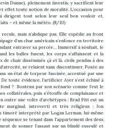
vin Dunne), pleinement investis, y sacrifient leur
cet effet toute notion de moralité. L’occasion pour
 dirigent tout selon leur seul bon vouloir et,
faits – et même la météo. (8/10)
recule, mais n’abdique pas. Elle expédie au front
ipage d’un char américain s’enfonce en territoire
endant entraver sa percée… Immersif à souhait, le
d les balles fusent, les corps s’affaissent et la
de chair disséminés çà et là, civils pendus à des
d’atrocité, se relaient sans discontinuer. Posée au
dans un état de torpeur fascinée, accentué par une
De toute évidence, l’artificier Ayer s’est échiné à
du fond ? Soutenu par son scénario comme l’est le
mes collatérales, puis s’étouffe de complaisance et
n outre une volée d’archétypes : Brad Pitt est un
e marginal, introverti et très religieux ; Jon
bleu timoré interprété par Logan Lerman, lui-même
able séquence se tenant dans l’appartement des deux
ment de sonner l’assaut sur un blindé esseulé et