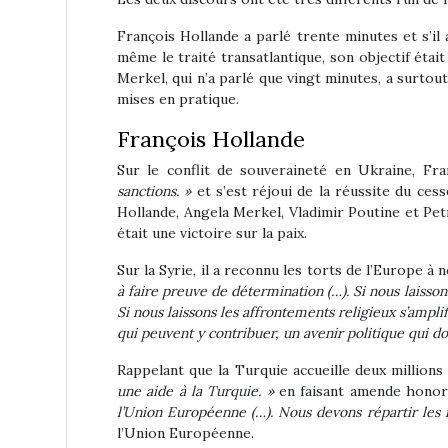
François Hollande a parlé trente minutes et s’il 
même le traité transatlantique, son objectif éta
Merkel, qui n’a parlé que vingt minutes, a surtou
mises en pratique.
François Hollande
Sur le conflit de souveraineté en Ukraine, Fra
sanctions. »
et s’est réjoui de la réussite du cess
Hollande, Angela Merkel, Vladimir Poutine et Petr
était une victoire sur la paix.
Sur la Syrie, il a reconnu les torts de l’Europe à
à faire preuve de détermination (…). Si nous laissons
Si nous laissons les affrontements religieux s’ampli
qui peuvent y contribuer, un avenir politique qui d
Rappelant que la Turquie accueille deux millions
une aide à la Turquie. »
en faisant amende honor
l’Union Européenne (…). Nous devons répartir les 
l’Union Européenne.