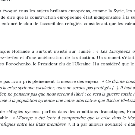
a évoqué tous les sujets brûlants européens, comme la Syrie, les ré
it de dire que la construction européenne était indispensable à la 
t enfoncé le clou de l’accueil des réfugiés, considérant que les val
nçois Hollande a surtout insisté sur l’unité :
« Les Européens o
ez-le-feu et d’une amélioration de la situation. Un sommet s’était
o Porochenko, le Président élu de l’Ukraine. Il a considéré que le 
 ne pas avoir pris pleinement la mesure des enjeux :
« Ce drame nous
 la crise syrienne escalader, nous ne serons pas protégés (…). Il faut 
fier, ne pensons pas que nous serons à l’abri : ce sera la guerre totale
onne à la population syrienne une autre alternative que Bachar El-Ass
 de réfugiés syriens, parfois dans des conditions dramatiques, Fra
able :
« L’Europe a été lente à comprendre que la crise dans le Mo
réfugiés entre les États membres. »
. Il a par ailleurs souhaité
« éta