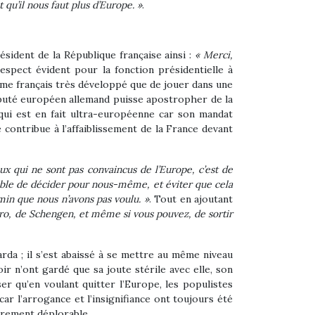
 qu’il nous faut plus d’Europe. »
.
ésident de la République française ainsi :
« Merci,
spect évident pour la fonction présidentielle à
isme français très développé que de jouer dans une
député européen allemand puisse apostropher de la
qui est en fait ultra-européenne car son mandat
contribue à l’affaiblissement de la France devant
ux qui ne sont pas convaincus de l’Europe, c’est de
apable de décider pour nous-même, et éviter que cela
min que nous n’avons pas voulu. »
. Tout en ajoutant
’euro, de Schengen, et même si vous pouvez, de sortir
rda ; il s’est abaissé à se mettre au même niveau
oir n’ont gardé que sa joute stérile avec elle, son
ser qu’en voulant quitter l’Europe, les populistes
ar l’arrogance et l’insignifiance ont toujours été
èrement déplorable.