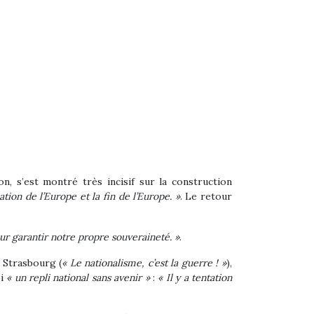
, s’est montré très incisif sur la construction
tion de l’Europe et la fin de l’Europe. »
. Le retour
our garantir notre propre souveraineté. »
.
 Strasbourg (
« Le nationalisme, c’est la guerre ! »
),
si
« un repli national sans avenir »
:
« Il y a tentation