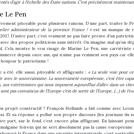
ntés d’agir à l’échelle des États-nations. C’est précisément maintenant
ne Le Pen
èrement pitoyable pour plusieurs raisons. D’une part, traiter le Pr
ier administrateur de la province France ! »
est un manque de re
2017. D’autre part, c’est vraiment ne pas faire preuve d’un patriot
is avec des propos politiciens sans intérêt. On imagine mal qu’un 
d. Cela montre le vrai visage de Marine Le Pen, une carriériste 
erce depuis onze ans, qui n’aime pas vraiment son pays car elle 
 bonjour le patriotisme !
 été, elle aussi, pitoyable et affligeante :
« La seule voie pour ce
 voir avec le souverainisme. La souveraineté européenne, c’est être c
s, aux extrémismes qui nous imposent aujourd’hui d’aller dans un che
 sont pas convaincus de l’Europe c’est de sortir de l’Europe, (…) de l
ans projet constructif ? François Hollande a fait comme avec Leona
ussi. Et sa réponse a pollué son propre discours (les journaux du s
re part, sur le fond, c’est encore plus affligeant. En laissant pen
n amalgame foireux qui ne sert absolument pas la cause européenne c
onoré la France dans une enceinte internationale, c’est particuli