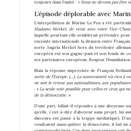
toujours dans l’unité :
« Nous ne devons pas être te
L’épisode déplorable avec Mari
L’interpellation de Marine Le Pen a été particuli
Madame Merkel, de venir avec votre Vice-Chancel
laquelle pourtant elle semblerait prétendre pour 
enceinte internationale la division entre França
sorte Angela Merkel hors du territoire alleman
européen est son gagne-pain et son fonds de comm
ses partenaires européens. Bonjour l’humiliation,
Mais la réponse improvisée de François Hollande a
sortir de l’Europe. (…). La souveraineté n’a rien à
ne soit le retour aux nationalismes, aux populisme
:
« La seule voie possible pour celles et ceux qui ne
de la démocratie. »
.
D’une part, fallait-il répondre à une aboyeuse s
qu’elle, c’est-à-dire d’aboyeur sans projet, lui a
discours est passé à la trappe médiatique). D’aut
voudraient aussi quitter la démocratie, il fait u
contreproductives. Ces deux personnages ont désh