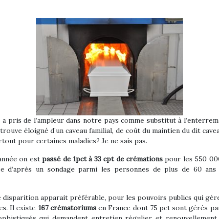
a pris de l’ampleur dans notre pays comme substitut à l’enterrem
trouve éloigné d’un caveau familial, de coût du maintien du dit cave
tout pour certaines maladies? Je ne sais pas.
’année on est
passé de 1pct à 33 cpt de crémations
pour les 550 000
sse d’après un sondage parmi les personnes de plus de 60 an
isparition apparait préférable, pour les pouvoirs publics qui gérent
s. Il existe
167 crématoriums
en France dont 75 pct sont gérés par
sophistiqués qui demandent entretien régulier et renouvellemen