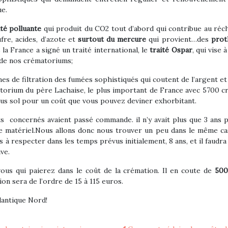
ue.
ité polluante
qui produit du CO2 tout d’abord qui contribue au réc
fre, acides, d’azote et
surtout du mercure
qui provient…des
proth
a France a signé un traité international, le
traité Ospar
, qui vise
de nos crématoriums;
 de filtration des fumées sophistiqués qui coutent de l’argent et 
matorium du père Lachaise, le plus important de France avec 5700 c
en sous sol pour un coût que vous pouvez deviner exhorbitant.
s concernés avaient passé commande. il n’y avait plus que 3 ans 
e matériel.Nous allons donc nous trouver un peu dans le même cas
 à respecter dans les temps prévus initialement, 8 ans, et il faud
ve.
ous qui paierez dans le coût de la crémation. Il en coute de
500
on sera de l’ordre de 15 à 115 euros.
tlantique Nord!