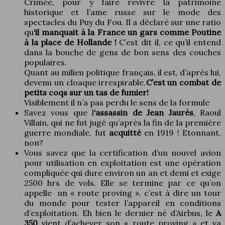
Crimée, pour y faire revivre la patrimoine
historique et l’ame russe sur le mode des
spectacles du Puy du Fou. Il a déclaré sur une ratio
qu
‘il manquait à la France un gars comme Poutine
à la place de Hollande !
C’est dit il, ce qu’il entend
dans la bouche de gens de bon sens des couches
populaires.
Quant au milieu politique français, il est, d’après lui,
devenu un cloaque irrespirable.
C’est un combat de
petits coqs sur un tas de fumier!
Visiblement il n’a pas perdu le sens de la formule
Savez vous que l
‘assassin de Jean Jaurès
, Raoul
Villain, qui ne fut jugé qu’après la fin de la première
guerre mondiale, fut
acquitté
en 1919 ! Etonnant,
non?
Vous savez que la certification d’un nouvel avion
pour utilisation en exploitation est une opération
compliquée qui dure environ un an et demi et exige
2500 hrs de vols. Elle se termine par ce qu’on
appelle un « route proving », c’est à dire un tour
du monde pour tester l’appareil en conditions
d’exploitation. Eh bien le dernier né d’Airbus, le
A
350
vient d’achever son « route proving » et va