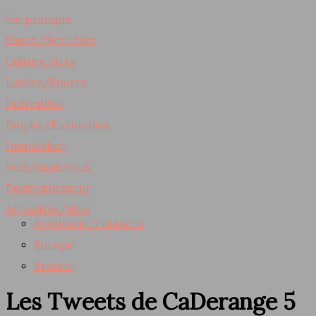
Vie pratique
Santé/Bien-être
Culture/Arts
Loisirs/Sports
Entreprise
Emploi/Formation
Immobilier
Web/High-tech
Environnement
Actualités/Blog
Economie/Finances
Europe
France
Les Tweets de CaDerange 5