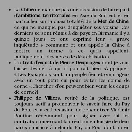
La
Chine
ne manque pas une occasion de faire part
d’
ambitions territoriales
en Asie du Sud est et en
particulier sur la quasi totalité de la
M
er de Chine
,
ce qui ne manque pas d’inquièter ses voisins. Ces
derniers se sont réunis à dix pays en Birmanie il y a
quinze jours et ont exprimé leur « grave
inquiétude » commune et ont appelé la Chine à
mettre un terme à ce qu’ils appellent,
pudiquement, des actes de déstabilisation.
Un
trait d’esprit de Pierre Desproges
dont je vous
laisse deviner à qui il pourrait bien s’appliquer:
« Les Espagnols sont un peuple fier et ombrageux
avec un tout petit cul pour éviter les coups de
corne ».Chercher d’où peuvent bien venir les coups
de corne?l
Philippe de Villiers
, retiré de la politique, est
toujours actif à promouvoir le savoir faire du Puy
du Fou, et a eu l’occasion de rencontrer Vladimir
Poutine récemment pour signer avec lui les
contrats concernant la création en Russie de deux
parcs similaire à celui du Puy du Fou, dont un en