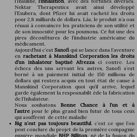
l’Insuline,
l’inhalation
, avec des fortunes diverses.
Nektar Therapeutics avait ainsi développé
l’Exubera, dont Pfizer lui avait racheté les droits
pour 2,8 milliards de dollars. Làs, le produit n’a oas
réussi à convaincre les praticiens de son utilité et
de son innocuité pour les poumons. Ce fut une des
pires déconfitures de l’iindustrie américaine du
médicament.
Aujourd’hui c’est
Sanofi
qui se lance dans l’aventure
en
rachetant à Mannkind Corporation les droits
d’un inhalateur baptisé Afrezza
ci contre. Les
échecs des uns servant les autres, Sanofi s’est
borné à un paiement initial de 150 millions de
dollars qui restera acquis en tout état de cause à
Mannkind Corporation quoi qu’il arrive, lequel
garde également la resposnabilt éde la fabrication
de l’Inhalateur.
Nous souhatons
Bonne Chance à l’un et à
l’autre
pour le plus grand bien futur de tous ceux
qui souffrent de cette maladie
Big n’est pas toujours beautiful
. c’est ce que l’on
peut conclure du projet de la première compagnie
minière mondiale
BHP Billiton
, né de la fusion du