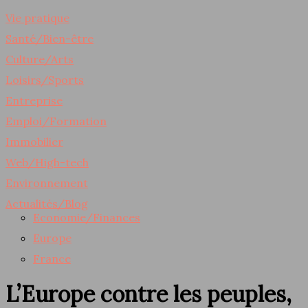
Vie pratique
Santé/Bien-être
Culture/Arts
Loisirs/Sports
Entreprise
Emploi/Formation
Immobilier
Web/High-tech
Environnement
Actualités/Blog
Economie/Finances
Europe
France
L’Europe contre les peuples,