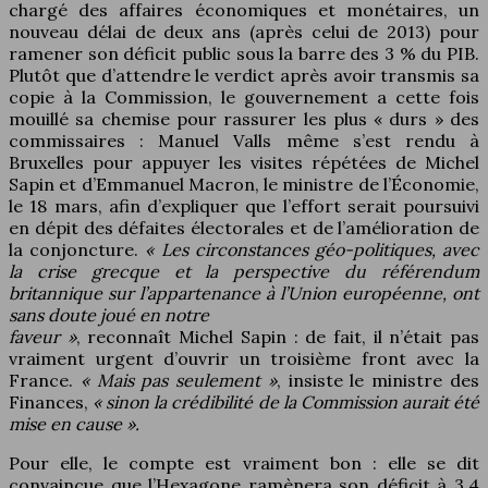
chargé des affaires économiques et monétaires, un
nouveau délai de deux ans (après celui de 2013) pour
ramener son déficit public sous la barre des 3 % du PIB.
Plutôt que d’attendre le verdict après avoir transmis sa
copie à la Commission, le gouvernement a cette fois
mouillé sa chemise pour rassurer les plus « durs » des
commissaires : Manuel Valls même s’est rendu à
Bruxelles pour appuyer les visites répétées de Michel
Sapin et d’Emmanuel Macron, le ministre de l’Économie,
le 18 mars, afin d’expliquer que l’effort serait poursuivi
en dépit des défaites électorales et de l’amélioration de
la conjoncture.
« Les circonstances géo-politiques, avec
la crise grecque et la perspective du référendum
britannique sur l’appartenance à l’Union européenne, ont
sans doute joué en notre
faveur »
, reconnaît Michel Sapin : de fait, il n’était pas
vraiment urgent d’ouvrir un troisième front avec la
France.
« Mais pas seulement »
, insiste le ministre des
Finances,
« sinon la crédibilité de la Commission aurait été
mise en cause ».
Pour elle, le compte est vraiment bon : elle se dit
convaincue que l’Hexagone ramènera son déficit à 3,4