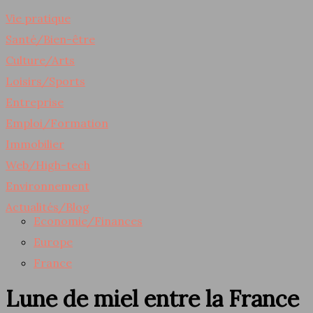
Vie pratique
Santé/Bien-être
Culture/Arts
Loisirs/Sports
Entreprise
Emploi/Formation
Immobilier
Web/High-tech
Environnement
Actualités/Blog
Economie/Finances
Europe
France
Lune de miel entre la France