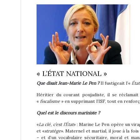
« L’ÉTAT NATIONAL »
Que disait Jean-Marie Le Pen ?
Il fustigeait l’«
Éta
Héritier du courant poujadiste, il se réclamai
«
fiscalisme
»
en supprimant l’ISF, tout en renforça
Quel est le discours mariniste ?
«
La clé, c’est l’État
» : Marine Le Pen opère un virag
et «
stratège
». Maternel et martial, il joue à la f
– et d’un vocabulaire sécuritaire, moral et ma