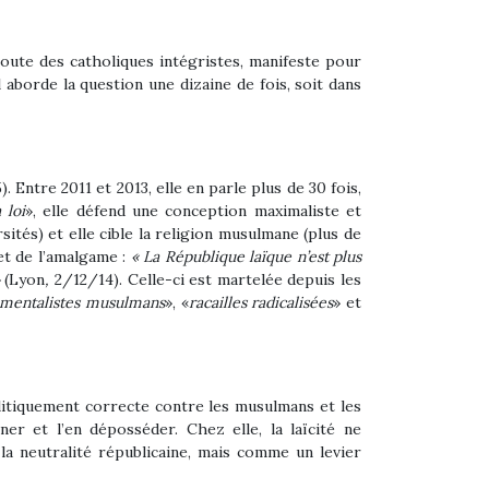
oute des catholiques intégristes, manifeste pour
l aborde la question
une dizaine de fois, soit dans
5).
Entre 2011 et 2013, elle en parle plus de 30 fois,
 loi
», elle défend une conception maximaliste et
rsités) et elle cible la religion musulmane (plus de
et de l’amalgame :
« La République laïque n’est plus
»
(Lyon
,
2/12/14).
Celle-ci est
martelée depuis les
mentalistes musulmans
», «
racailles radicalisées
» et
itiquement correcte contre les musulmans et les
rner et l’en déposséder.
Chez elle, la laïcité ne
 la neutralité républicaine, mais comme un levier