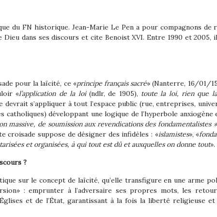
ogique du FN historique. Jean-Marie Le Pen a pour compagnons de r
e Dieu dans ses discours et cite Benoist XVI.
Entre 1990 et 2005, i
ade pour la laïcité, ce «
principe français sacré
» (Nanterre, 16/01/1
uloir «
l’application de la loi
(ndlr, de 1905),
toute la loi, rien que la
se devrait s’appliquer à tout l’espace public (rue, entreprises, unive
les catholiques) développant une logique de l’hyperbole anxiogène 
on massive, de soumission aux revendications des fondamentalistes 
ute croisade suppose de désigner des infidèles : «
islamistes
», «
fonda
arisées et organisées, à qui tout est dû et auxquelles on donne tout
».
iscours ?
que sur le concept de laïcité, qu’elle transfigure en une
arme pol
orsion» : emprunter à l’adversaire ses propres mots, les retou
lises et de l’État, garantissant à la fois la liberté religieuse et