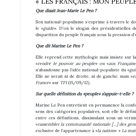
« LES FRANÇAIS : MON PEUPLE
Que disait Jean-Marie Le Pen ?
Son national-populisme s’exprime à travers le d
le «
guide
». D’où le slogan des présidentielles 
disparition du peuple français sous la pression d
Que dit Marine Le Pen ?
Elle reprend cette mythologie mais insiste sur l
«
rendre le pouvoir au peuple
» ou «
aux Français
»
n’abandonne pas l’idée national-populiste du «
gui
Elle ne serait ni de droite, ni de gauche, mais «
e
France
» sur
TF1
(15/09/12).
Sur quelle définition du «peuple» s’appuie-t-elle ?
Marine Le Pen entretient en permanence la confus
sens des catégories populaires, soit elle le déf
entre ces définitions, dissimulant sous un vern
«
rassembler la communauté nationale […] des gens q
exclusive de l’appartenance à «
la nation
»: «
La mais