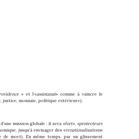
Providence
» et l’«
assistanat
» comme à vaincre
le
 justice, monnaie, politique extérieure).
d’une mission globale : il sera
«fort», «protecteur
»
nomique, jusqu’à envisager des «
renationalisations
»
eine de mort). En même temps, par un glissement