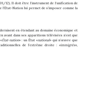
01/12)
.
Il doit être l’instrument de l’unification de
de l’Etat-Nation lui permet de s’imposer comme la
 modernisent en étendant au domaine économique et
en avant dans ses apparitions télévisées n’est que
 «
État-nation
» : un État «
national
» qui n’œuvre que
raditionnelles de l’extrême droite :
«immigrés»,