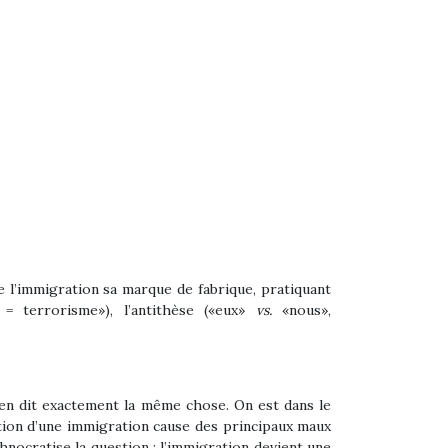
 de l’immigration sa marque de fabrique, pratiquant
= terrorisme»), l’antithèse («eux»
vs.
«nous»,
e en dit exactement la même chose. On est dans le
tion d’une immigration cause des principaux maux
chnocratise la question : l’immigration devient une