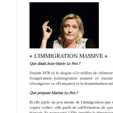
« L’IMMIGRATION MASSIVE »
Que disait Jean-Marie Le Pen ?
Depuis 1978 et le slogan «
Un million de chômeurs
l’exagération («
immigration massive et incont
«étrangers»
vs.
«Français») et la dramatisation mil
Que propose Marine Le Pen ?
Si elle parle un peu moins de l’immigration que 
copier-coller : elle parle de «
déferlantes
», de «
po
français. Sa nouveauté ? Elle amplifie la dimensio