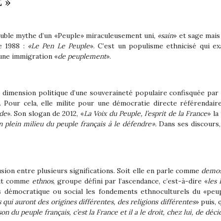
 »
ouble mythe d’un «Peuple» miraculeusement uni,
«sain
» et sage mais
de 1988 :
«Le Pen Le Peuple
».
C’est un populisme ethnicisé qui e
’une immigration «
de peuplement
».
a dimension politique d’une souveraineté populaire confisquée par 
. Pour cela, elle milite pour une
démocratie directe référendair
de
».
Son slogan de 2012, «
La Voix du Peuple, l’esprit de la France
» la
n plein milieu du peuple français à le défendre».
Dans ses discours,
ion entre plusieurs significations. Soit elle en parle comme
demo
init comme
ethnos
, groupe défini par l’ascendance, c’est-à-dire «
les 
is démocratique ou social les fondements ethnoculturels du «peupl
ui auront des origines différentes, des religions différentes
» puis,
on du peuple français, c’est la France et il a le droit, chez lui, de déci