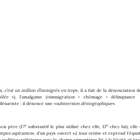
, c’est un million d’immigrés en trop
», il a fait de la dénonciation
rôlée
»), l’amalgame («immigration = chômage = délinquance 
lénariste : il dénonce une «
submersion démographique
».
e
e
son père (17
substantif le plus utilisé chez elle, 13
chez lui), ell
mpes aspirantes
», d’un pays ouvert «
à tous vents
» et reprend l’équa
n politico-religieuse avec le champ sémantique lié à la laïcité et te