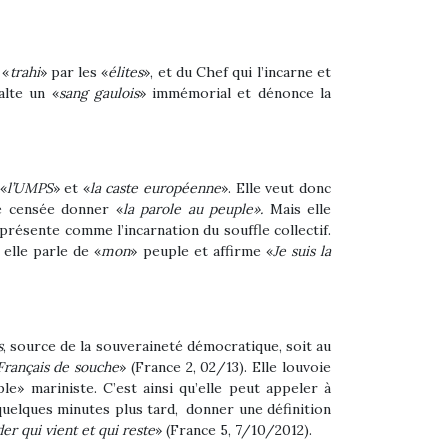
 «
trahi
» par les «
élites
», et du Chef qui l’incarne et
xalte un
«
sang gaulois
» immémorial
et dénonce la
«
l’UMPS
» et «
la caste européenne
»
. Elle veut donc
e censée donner «
la parole au peuple».
Mais elle
 présente comme l’incarnation du souffle collectif.
 elle
parle de «
mon
» peuple et affirme «
Je suis la
s
, source de la souveraineté démocratique, soit au
Français de souche
» (France 2, 02/13). Elle louvoie
e» mariniste. C’est ainsi qu’elle peut appeler à
 quelques minutes plus tard, donner une définition
der qui vient et qui reste
» (France 5, 7/10/2012).