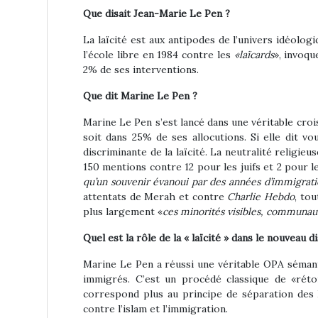
Que disait Jean-Marie Le Pen ?
La laïcité est aux antipodes de l’univers idéol
l’école libre en 1984 contre les
«laïcards
», invoqu
2% de ses interventions.
Que dit Marine Le Pen ?
Marine Le Pen s’est lancé dans une véritable crois
soit dans 25% de ses allocutions.
Si elle dit vo
discriminante de la laïcité. La neutralité religieu
150 mentions contre 12 pour les juifs et 2 pour 
qu’un souvenir évanoui par des années d’immigrati
attentats de Merah et contre
Charlie Hebdo
, to
plus largement «
ces minorités visibles, communaut
Quel est la rôle de la « laïcité » dans le nouveau d
Marine Le Pen a réussi une véritable OPA sémanti
immigrés
. C’est un procédé classique de «rét
correspond plus au principe de séparation des Ég
contre l’islam et l’immigration.