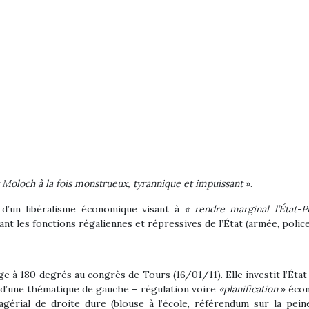
t Moloch
à
la fois
monstrueux,
tyrannique et impuissant
».
t d’un libéralisme économique visant à
« rendre marginal l’État-
nt les fonctions régaliennes et répressives de l’État (armée, police,
e à 180 degrés au congrès de Tours (16/01/11). Elle investit l’État 
ois d’une thématique de gauche – régulation voire
«planification
» éco
nagérial de droite dure (blouse à l’école, référendum sur la p