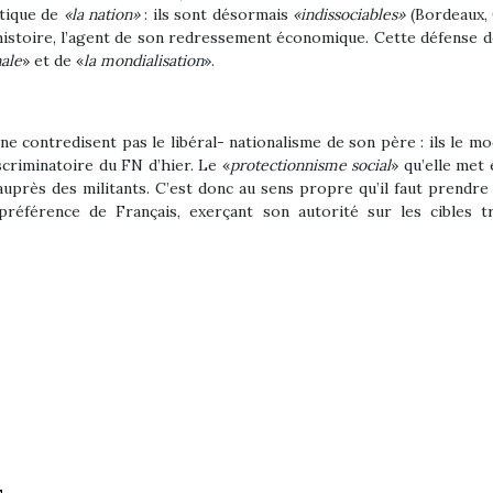
stique de
«la nation»
: ils sont désormais
«indissociables»
(Bordeaux, 
 histoire, l’agent de son redressement économique. Cette défense 
nale
» et de «
la mondialisation
».
e contredisent pas le libéral- nationalisme de son père : ils le
iscriminatoire du FN d’hier. Le «
protectionnisme social
» qu’elle met 
 auprès des militants. C’est donc au sens propre qu’il faut prendre
préférence de Français, exerçant son autorité sur les cibles t