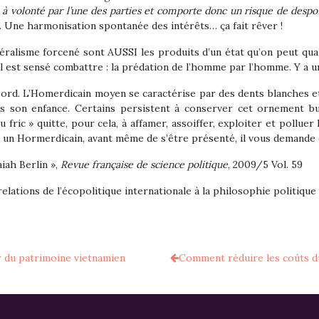
 à volonté par l’une des parties et comporte donc un risque de despo
. Une harmonisation spontanée des intérêts… ça fait rêver !
béralisme forcené sont AUSSI les produits d’un état qu’on peut qual
’il est sensé combattre : la prédation de l’homme par l’homme. Y a u
ord. L’Homerdicain moyen se caractérise par des dents blanches et
ns son enfance. Certains persistent à conserver cet ornement bu
fric » quitte, pour cela, à affamer, assoiffer, exploiter et polluer l
z un Hormerdicain, avant même de s’être présenté, il vous demande
iah Berlin »,
Revue française de science politique
, 2009/5 Vol. 59
relations de l’écopolitique internationale à la philosophie politique
r du patrimoine vietnamien
Comment réduire les coûts du