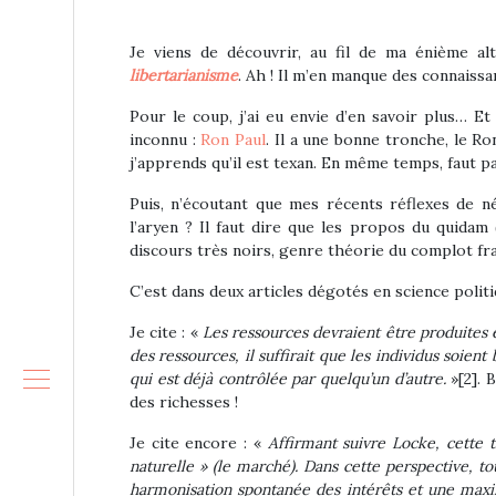
Je viens de découvrir, au fil de ma énième al
libertarianisme
. Ah ! Il m’en manque des connaiss
Pour le coup, j’ai eu envie d’en savoir plus… Et
inconnu :
Ron Paul
. Il a une bonne tronche, le Ro
j’apprends qu’il est texan. En même temps, faut 
Puis, n’écoutant que mes récents réflexes de né
l’aryen ? Il faut dire que les propos du quidam 
discours très noirs, genre théorie du complot fr
C’est dans deux articles dégotés en science polit
Je cite : «
Les ressources devraient être produites e
des ressources, il suffirait que les individus soien
qui est déjà contrôlée par quelqu’un d’autre.
»[2]. 
des richesses !
Je cite encore : «
Affirmant suivre Locke, cette t
naturelle » (le marché). Dans cette perspective, to
harmonisation spontanée des intérêts et une maximi