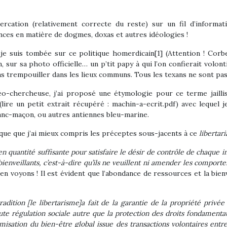
tercation (relativement correcte du reste) sur un fil d’informa
ances en matière de dogmes, doxas et autres idéologies !
 je suis tombée sur ce politique homerdicain[1] (Attention ! Cor
n, sur sa photo officielle… un p’tit papy à qui l’on confierait volo
pas trempouiller dans les lieux communs. Tous les texans ne sont pa
o-chercheuse, j’ai proposé une étymologie pour ce terme jaillis
(lire un petit extrait récupéré : machin-a-ecrit.pdf) avec lequel
anc-maçon, ou autres antiennes bleu-marine.
ique que j’ai mieux compris les préceptes sous-jacents à ce
libertar
n quantité suffisante pour satisfaire le désir de contrôle de chaque in
t bienveillants, c’est-à-dire qu’ils ne veuillent ni amender les compor
Ben voyons ! Il est évident que l’abondance de ressources et la bien
radition [le libertarisme]a fait de la garantie de la propriété privé
ute régulation sociale autre que la protection des droits fondamentaux
sation du bien-être global issue des transactions volontaires entre p