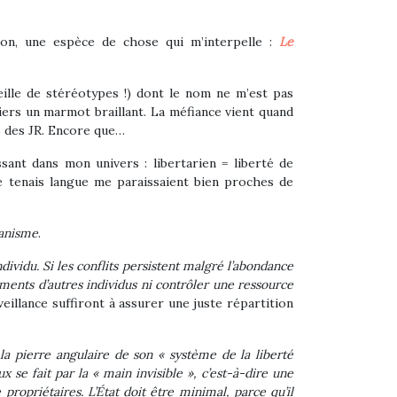
tion, une espèce de chose qui m’interpelle :
Le
beille de stéréotypes !) dont le nom ne m’est pas
ntiers un marmot braillant. La méfiance vient quand
s des JR. Encore que…
sant dans mon univers : libertarien = liberté de
 je tenais langue me paraissaient bien proches de
ianisme
.
dividu. Si les conflits persistent malgré l’abondance
tements d’autres individus ni contrôler une ressource
veillance suffiront à assurer une juste répartition
e la pierre angulaire de son « système de la liberté
 se fait par la « main invisible », c’est-à-dire une
ropriétaires. L’État doit être minimal, parce qu’il