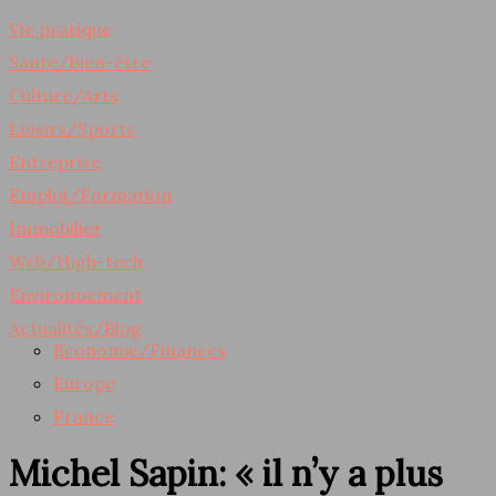
Vie pratique
Santé/Bien-être
Culture/Arts
Loisirs/Sports
Entreprise
Emploi/Formation
Immobilier
Web/High-tech
Environnement
Actualités/Blog
Economie/Finances
Europe
France
Michel Sapin: « il n’y a plus