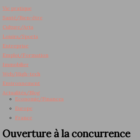
Vie pratique
Santé/Bien-être
Culture/Arts
Loisirs/Sports
Entreprise
Emploi/Formation
Immobilier
Web/High-tech
Environnement
Actualités/Blog
Economie/Finances
Europe
France
Ouverture à la concurrence