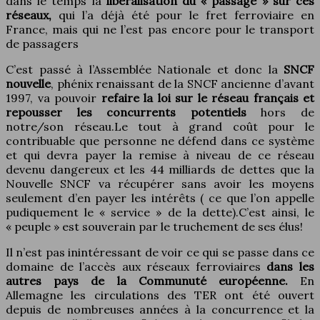
dans le temps la
libéralisation du « passage » sur ces
réseaux,
qui l’a déjà été pour le fret ferroviaire en
France, mais qui ne l’est pas encore pour le transport
de passagers
C’est passé à l’Assemblée Nationale et donc la
SNCF
nouvelle
, phénix renaissant de la SNCF ancienne d’avant
1997, va pouvoir
refaire la loi sur le réseau français et
repousser les concurrents potentiels
hors de
notre/son réseau.Le tout à grand coût pour le
contribuable que personne ne défend dans ce système
et qui devra payer la remise à niveau de ce réseau
devenu dangereux et les 44 milliards de dettes que la
Nouvelle SNCF va récupérer sans avoir les moyens
seulement d’en payer les intérêts ( ce que l’on appelle
pudiquement le « service » de la dette).C’est ainsi, le
« peuple » est souverain par le truchement de ses élus!
Il n’est pas inintéressant de voir ce qui se passe dans ce
domaine de l’accès aux réseaux ferroviaires
dans les
autres pays de la Communuté européenne.
En
Allemagne les circulations des TER ont été ouvert
depuis de nombreuses années à la concurrence et la