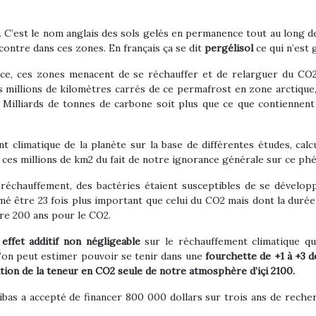
. C’est le nom anglais des sols gelés en permanence tout au long d
contre dans ces zones. En français ça se dit
pergélisol
ce qui n’est g
ce, ces zones menacent de se réchauffer et de relarguer du CO2
 millions de kilomètres carrés de ce permafrost en zone arctique,
 Milliards de tonnes de carbone soit plus que ce que contiennent
ent climatique de la planète sur la base de différentes études, ca
ces millions de km2 du fait de notre ignorance générale sur ce p
e réchauffement, des bactéries étaient susceptibles de se dével
imé être 23 fois plus important que celui du CO2 mais dont la dur
tre 200 ans pour le CO2.
effet additif non
négligeable
sur le réchauffement climatique qu’i
 l’on peut estimer pouvoir se tenir dans une
fourchette de +1 à +3 
ion de la teneur en CO2 seule de notre atmosphère d’içi 2100.
 a accepté de financer 800 000 dollars sur trois ans de recherc