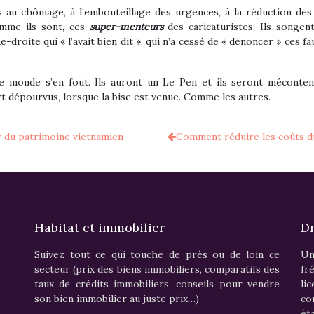
 au chômage, à l’embouteillage des urgences, à la réduction des
comme ils sont, ces
super-menteurs
des caricaturistes. Ils songen
droite qui « l’avait bien dit », qui n’a cessé de « dénoncer » ces fa
 le monde s’en fout. Ils auront un Le Pen et ils seront méconten
t dépourvus, lorsque la bise est venue. Comme les autres.
r du patrimoine vietnamien
Comment réduire les coûts du
Habitat et immobilier
Dr
Suivez tout ce qui touche de près ou de loin ce
Un
secteur (prix des biens immobiliers, comparatifs des
fr
taux de crédits immobiliers, conseils pour vendre
li
son bien immobilier au juste prix…)
c
ét