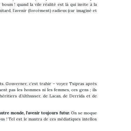
um ! quand la vile réalité est là qui invite à la
itard, l’avenir (forcément) radieux (car imaginé et
s. Gouverner, c’est trahir – voyez Tsipras après
ment pas les hommes ni les femmes, ces gens ; ils
éritiers d’Althusser, de Lacan, de Derrida et de
’autre monde, l’avenir toujours futur.
On se moque
ous ! Tel est le mantra de ces médiatiques intellos