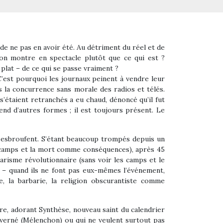
 de ne pas en avoir été. Au détriment du réel et de
’on montre en spectacle plutôt que ce qui est ?
plat – de ce qui se passe vraiment ?
C’est pourquoi les journaux peinent à vendre leur
s la concurrence sans morale des radios et télés.
s’étaient retranchés a eu chaud, dénoncé qu’il fut
end d’autres formes ; il est toujours présent. Le
 ils esbroufent. S’étant beaucoup trompés depuis un
es camps et la mort comme conséquences), après 45
risme révolutionnaire (sans voir les camps et le
s – quand ils ne font pas eux-mêmes l’événement,
, la barbarie, la religion obscurantiste comme
re, adorant Synthèse, nouveau saint du calendrier
ouverné (Mélenchon) ou qui ne veulent surtout pas