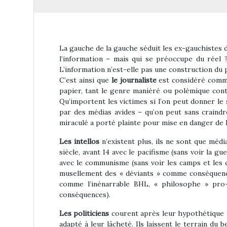
La gauche de la gauche séduit les ex-gauchistes di
l’information – mais qui se préoccupe du réel 
L’information n’est-elle pas une construction du 
C’est ainsi que
le journaliste
est considéré comme 
papier, tant le genre maniéré ou polémique contr
Qu’importent les victimes si l’on peut donner le 
par des médias avides – qu’on peut sans craindre
miraculé a porté plainte pour mise en danger de la 
Les intellos
n’existent plus, ils ne sont que média
siècle, avant 14 avec le pacifisme (sans voir la
avec le communisme (sans voir les camps et les 
musellement des « déviants » comme conséquences
comme l’inénarrable BHL, « philosophe » pro-b
conséquences).
Les politiciens
courent après leur hypothétique ré
adapté à leur lâcheté. Ils laissent le terrain d