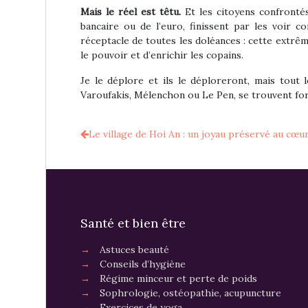
Mais le réel est têtu.
Et les citoyens confrontés
bancaire ou de l’euro, finissent par les voir 
réceptacle de toutes les doléances : cette extrême-
le pouvoir et d’enrichir les copains.
Je le déplore et ils le déploreront, mais tout
Varoufakis, Mélenchon ou Le Pen, se trouvent for
Le village de Hoi An : un joyau préservé au cœu
Santé et bien être
→
Astuces beauté
→
Conseils d’hygiène
→
Régime minceur et perte de poids
→
Sophrologie, ostéopathie, acupuncture
→
Exercices de yoga