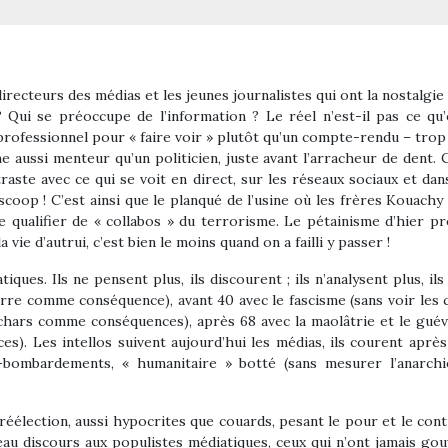
recteurs des médias et les jeunes journalistes qui ont la nostalgie
? Qui se préoccupe de l’information ? Le réel n’est-il pas ce qu
professionnel pour « faire voir » plutôt qu’un compte-rendu – trop 
aussi menteur qu’un politicien, juste avant l’arracheur de dent. 
aste avec ce qui se voit en direct, sur les réseaux sociaux et dan
scoop ! C’est ainsi que le planqué de l’usine où les frères Kouachy 
 qualifier de « collabos » du terrorisme. Le pétainisme d’hier pr
vie d’autrui, c’est bien le moins quand on a failli y passer !
tiques. Ils ne pensent plus, ils discourent ; ils n’analysent plus,
 guerre comme conséquence), avant 40 avec le fascisme (sans voir l
chars comme conséquences), après 68 avec la maolâtrie et le guéva
). Les intellos suivent aujourd’hui les médias, ils courent aprè
ombardements, « humanitaire » botté (sans mesurer l’anarchie
élection, aussi hypocrites que couards, pesant le pour et le cont
u beau discours aux populistes médiatiques, ceux qui n’ont jamais g