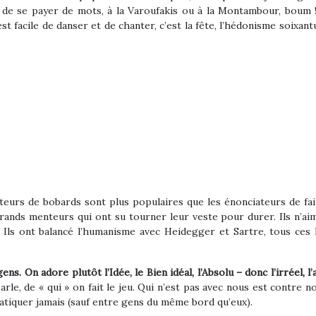
de se payer de mots, à la Varoufakis ou à la Montambour, boum ! bo
st facile de danser et de chanter, c’est la fête, l’hédonisme soixantu
eurs de bobards sont plus populaires que les énonciateurs de fait
ands menteurs qui ont su tourner leur veste pour durer. Ils n’ai
 Ils ont balancé l’humanisme avec Heidegger et Sartre, tous ces h
ns. On adore plutôt l’Idée, le Bien idéal, l’Absolu – donc l’irréel, l
arle, de « qui » on fait le jeu. Qui n’est pas avec nous est contre n
 pratiquer jamais (sauf entre gens du même bord qu’eux).