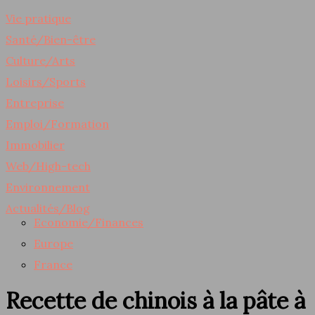
Vie pratique
Santé/Bien-être
Culture/Arts
Loisirs/Sports
Entreprise
Emploi/Formation
Immobilier
Web/High-tech
Environnement
Actualités/Blog
Economie/Finances
Europe
France
Recette de chinois à la pâte à