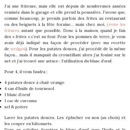
J’ai une friteuse, mais elle est depuis de nombreuses années
remisée dans le garage et elle prend la poussière. J’avoue que,
comme beaucoup, je prends parfois des frites au restaurant
ou des beignets à la fête foraine… mais chez moi,
j’évite les
fritures
autant que possible. Donc à la maison, quand je fais
des « frites » c’est au four. Pour les pommes de terre, je vous
avais déjà indiqué ma façon de procéder (avec ma recette
de
wedges
). Pour les patates douces, j’ai procédé de la même
façon… mais il manquait du croustillant alors j’ai fouiné sur le
net et j’ai trouvé une astuce : l’utilisation du blanc d’œuf.
Pour 4, il vous faudra :
4 patates douce à chair orange
4 cas d’huile de tournesol
1 blanc d’oeuf
1 cac de curcuma
sel & poivre
Laver les patates douces. Les éplucher ou non (au choix) et
les couper en bâtonnets.
Dans un saladier, fouetter le blanc d’œuf avec l’huile et le