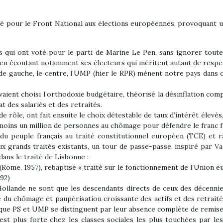
té pour le Front National aux élections européennes, provoquant u
rs qui ont voté pour le parti de Marine Le Pen, sans ignorer toutefo
 en écoutant notamment ses électeurs qui méritent autant de respe
x de gauche, le centre, l’UMP (hier le RPR) mènent notre pays dans
aient choisi l’orthodoxie budgétaire, théorisé la désinflation comp
t des salariés et des retraités.
e rôle, ont fait ensuite le choix détestable de taux d’intérêt élevé
au moins un million de personnes au chômage pour défendre le franc f
u peuple français au traité constitutionnel européen (TCE) et ra
x grands traités existants, un tour de passe-passe, inspiré par Va
ans le traité de Lisbonne :
(Rome, 1957), rebaptisé « traité sur le fonctionnement de l’Union 
992)
 Hollande ne sont que les descendants directs de ceux des décenni
 du chômage et paupérisation croissante des actifs et des retraités
s que PS et UMP se distinguent par leur absence complète de remise
est plus forte chez les classes sociales les plus touchées par l