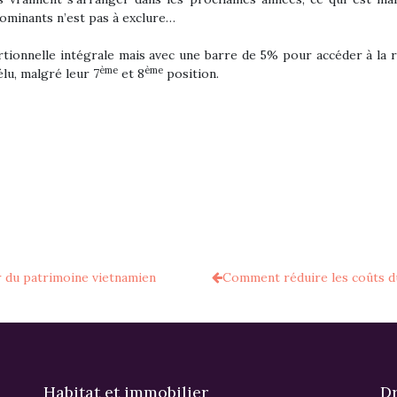
dominants n’est pas à exclure…
ortionnelle intégrale mais avec une barre de 5% pour accéder à la 
ème
ème
u, malgré leur 7
et 8
position.
r du patrimoine vietnamien
Comment réduire les coûts du
Habitat et immobilier
Dr