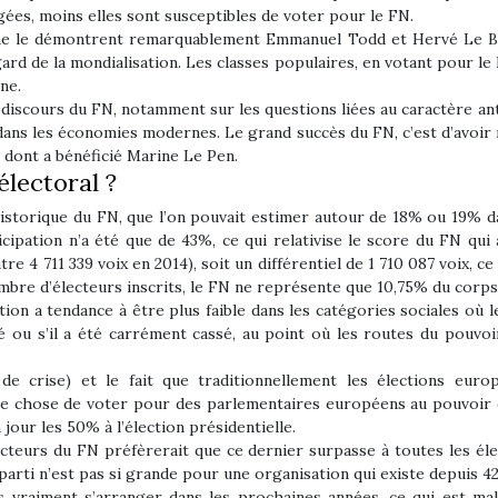
gées, moins elles sont susceptibles de voter pour le FN.
me le démontrent remarquablement Emmanuel Todd et Hervé Le Bras 
ard de la mondialisation. Les classes populaires, en votant pour l
ne.
 au discours du FN, notamment sur les questions liées au caractère 
 dans les économies modernes. Le grand succès du FN, c’est d’avoir 
 dont a bénéficié Marine Le Pen.
électoral ?
 historique du FN, que l’on pouvait estimer autour de 18% ou 19% d
ticipation n’a été que de 43%, ce qui relativise le score du FN qui
re 4 711 339 voix en 2014), soit un différentiel de 1 710 087 voix, ce q
re d’électeurs inscrits, le FN ne représente que 10,75% du corps é
tion a tendance à être plus faible dans les catégories sociales où l
é ou s’il a été carrément cassé, au point où les routes du pouvoi
de crise) et le fait que traditionnellement les élections euro
ne chose de voter pour des parlementaires européens au pouvoir e
jour les 50% à l’élection présidentielle.
lecteurs du FN préfèrerait que ce dernier surpasse à toutes les él
parti n’est pas si grande pour une organisation qui existe depuis 42
pas vraiment s’arranger dans les prochaines années, ce qui est m