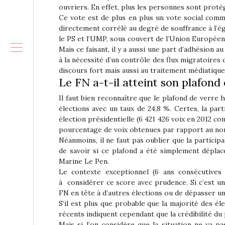
ouvriers. En effet, plus les personnes sont proté
Ce vote est de plus en plus un vote social com
directement corrélé au degré de souffrance à l’ég
le PS et l’UMP, sous couvert de l’Union Européen
Mais ce faisant, il y a aussi une part d’adhésion
à la nécessité d’un contrôle des flux migratoires
discours fort mais aussi au traitement médiatique
Le FN a-t-il atteint son plafond 
Il faut bien reconnaître que le plafond de verre
élections avec un taux de 24,8 %. Certes, la par
élection présidentielle (6 421 426 voix en 2012 cont
pourcentage de voix obtenues par rapport au nomb
Néanmoins, il ne faut pas oublier que la participa
de savoir si ce plafond a été simplement déplac
Marine Le Pen.
Le contexte exceptionnel (6 ans consécutives 
à considérer ce score avec prudence. Si c’est u
FN en tête à d’autres élections ou de dépasser un 
S’il est plus que probable que la majorité des é
récents indiquent cependant que la crédibilité du 
Mais si l’on considère que la situation ne va 