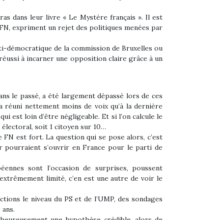
dans leur livre « Le Mystère français ». Il est
e FN, expriment un rejet des politiques menées par
anti-démocratique de la commission de Bruxelles ou
réussi à incarner une opposition claire grâce à un
ans le passé, a été largement dépassé lors de ces
 a réuni nettement moins de voix qu’à la dernière
ui est loin d’être négligeable. Et si l’on calcule le
lectoral, soit 1 citoyen sur 10…
e FN est fort. La question qui se pose alors, c’est
r pourraient s’ouvrir en France pour le parti de
péennes sont l’occasion de surprises, poussent
xtrêmement limité, c’en est une autre de voir le
ections le niveau du PS et de l’UMP, des sondages
 ans.
alheureusement une hypothèse crédible, alors de