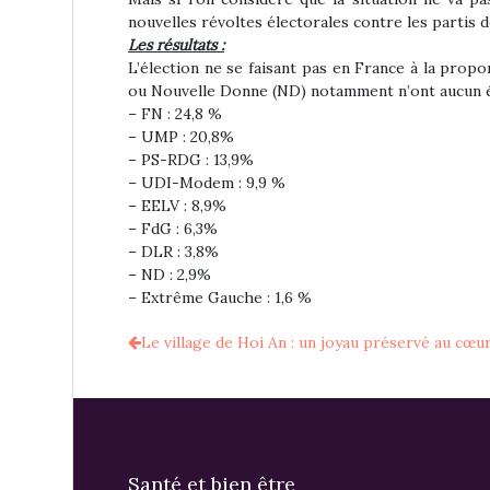
nouvelles révoltes électorales contre les partis 
Les résultats :
L’élection ne se faisant pas en France à la prop
ou Nouvelle Donne (ND) notamment n’ont aucun él
– FN : 24,8 %
– UMP : 20,8%
– PS-RDG : 13,9%
– UDI-Modem : 9,9 %
– EELV : 8,9%
– FdG : 6,3%
– DLR : 3,8%
– ND : 2,9%
– Extrême Gauche : 1,6 %
Le village de Hoi An : un joyau préservé au cœu
Santé et bien être