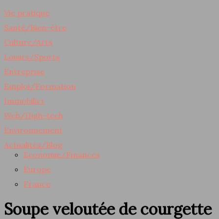
Vie pratique
Santé/Bien-être
Culture/Arts
Loisirs/Sports
Entreprise
Emploi/Formation
Immobilier
Web/High-tech
Environnement
Actualités/Blog
Economie/Finances
Europe
France
Soupe veloutée de courgette