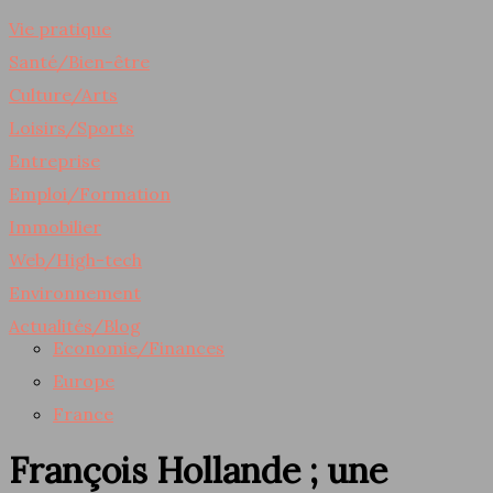
Vie pratique
Santé/Bien-être
Culture/Arts
Loisirs/Sports
Entreprise
Emploi/Formation
Immobilier
Web/High-tech
Environnement
Actualités/Blog
Economie/Finances
Europe
France
François Hollande ; une