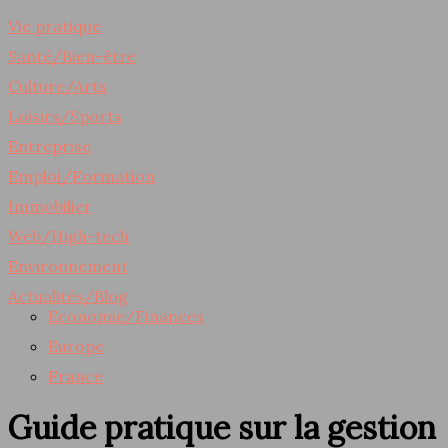
Vie pratique
Santé/Bien-être
Culture/Arts
Loisirs/Sports
Entreprise
Emploi/Formation
Immobilier
Web/High-tech
Environnement
Actualités/Blog
Economie/Finances
Europe
France
Guide pratique sur la gestion