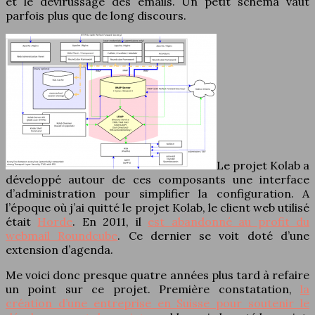
et le dévirussage des emails. Un petit schéma vaut
parfois plus que de long discours.
Le projet Kolab a
développé autour de ces composants une interface
d’administration pour simplifier la configuration. A
l’époque où j’ai quitté le projet Kolab, le client web utilisé
était
Horde
. En 2011, il
est abandonné au profit du
webmail Roundcube
. Ce dernier se voit doté d’une
extension d’agenda.
Me voici donc presque quatre années plus tard à refaire
un point sur ce projet. Première constatation,
la
création d’une entreprise en Suisse pour soutenir le