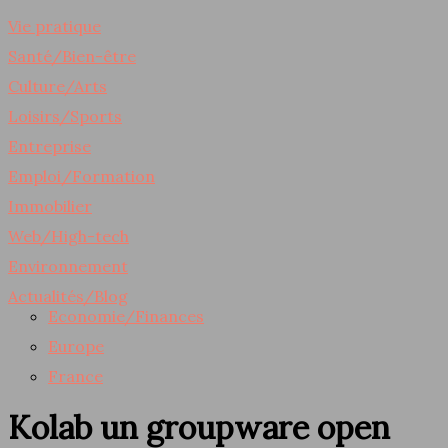
Vie pratique
Santé/Bien-être
Culture/Arts
Loisirs/Sports
Entreprise
Emploi/Formation
Immobilier
Web/High-tech
Environnement
Actualités/Blog
Economie/Finances
Europe
France
Kolab un groupware open