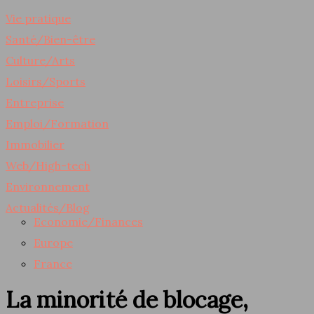
Vie pratique
Santé/Bien-être
Culture/Arts
Loisirs/Sports
Entreprise
Emploi/Formation
Immobilier
Web/High-tech
Environnement
Actualités/Blog
Economie/Finances
Europe
France
La minorité de blocage,