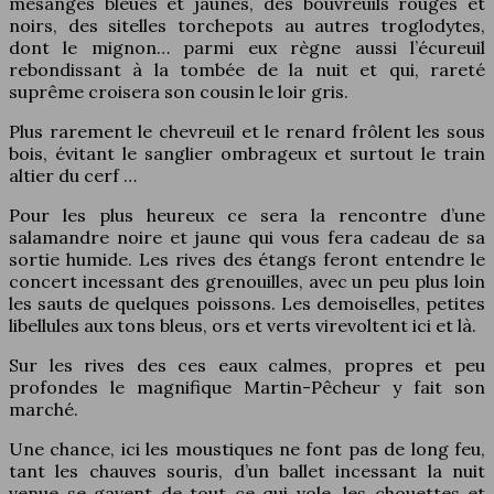
mésanges bleues et jaunes, des bouvreuils rouges et
noirs, des sitelles torchepots au autres troglodytes,
dont le mignon… parmi eux règne aussi l’écureuil
rebondissant à la tombée de la nuit et qui, rareté
suprême croisera son cousin le loir gris.
Plus rarement le chevreuil et le renard frôlent les sous
bois, évitant le sanglier ombrageux et surtout le train
altier du cerf …
Pour les plus heureux ce sera la rencontre d’une
salamandre noire et jaune qui vous fera cadeau de sa
sortie humide. Les rives des étangs feront entendre le
concert incessant des grenouilles, avec un peu plus loin
les sauts de quelques poissons. Les demoiselles, petites
libellules aux tons bleus, ors et verts virevoltent ici et là.
Sur les rives des ces eaux calmes, propres et peu
profondes le magnifique Martin-Pêcheur y fait son
marché.
Une chance, ici les moustiques ne font pas de long feu,
tant les chauves souris, d’un ballet incessant la nuit
venue se gavent de tout ce qui vole, les chouettes et