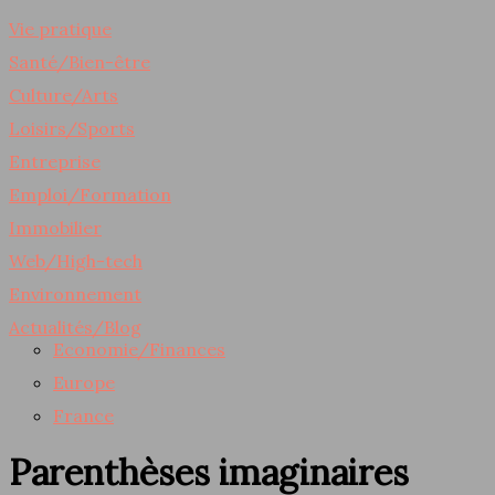
Vie pratique
Santé/Bien-être
Culture/Arts
Loisirs/Sports
Entreprise
Emploi/Formation
Immobilier
Web/High-tech
Environnement
Actualités/Blog
Economie/Finances
Europe
France
Parenthèses imaginaires