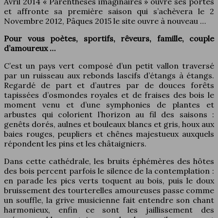
Avril 2014 « Parenthèses imaginaires » ouvre ses portes
et affronte sa première saison qui s’achèvera le 2
Novembre 2012, Pâques 2015 le site ouvre à nouveau …
Pour vous poètes, sportifs, rêveurs, famille, couple
d’amoureux …
C’est un pays vert composé d’un petit vallon traversé
par un ruisseau aux rebonds lascifs d’étangs à étangs.
Regardé de part et d’autres par de douces forêts
tapissées d’osmondes royales et de fraises des bois le
moment venu et d’une symphonies de plantes et
arbustes qui colorient l’horizon au fil des saisons :
genêts dorés, aulnes et bouleaux blancs et gris, houx aux
baies rouges, peupliers et chênes majestueux auxquels
répondent les pins et les châtaigniers.
Dans cette cathédrale, les bruits éphémères des hôtes
des bois percent parfois le silence de la contemplation :
en parade les pics verts toquent au bois, puis le doux
bruissement des tourterelles amoureuses passe comme
un souffle, la grive musicienne fait entendre son chant
harmonieux, enfin ce sont les jaillissement des