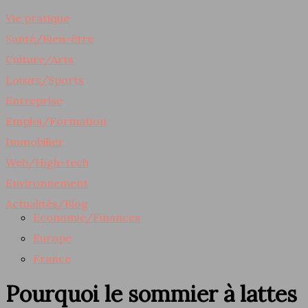
Vie pratique
Santé/Bien-être
Culture/Arts
Loisirs/Sports
Entreprise
Emploi/Formation
Immobilier
Web/High-tech
Environnement
Actualités/Blog
Economie/Finances
Europe
France
Pourquoi le sommier à lattes