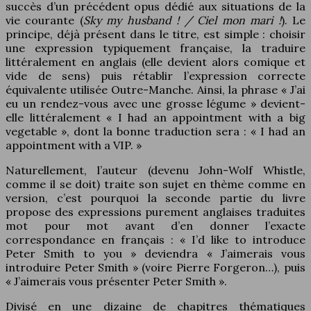
succès d’un précédent opus dédié aux situations de la
vie courante (
Sky my husband ! / Ciel mon mari !
). Le
principe, déjà présent dans le titre, est simple : choisir
une expression typiquement française, la traduire
littéralement en anglais (elle devient alors comique et
vide de sens) puis rétablir l’expression correcte
équivalente utilisée Outre-Manche. Ainsi, la phrase « J’ai
eu un rendez-vous avec une grosse légume » devient-
elle littéralement « I had an appointment with a big
vegetable », dont la bonne traduction sera : « I had an
appointment with a VIP. »
Naturellement, l’auteur (devenu John-Wolf Whistle,
comme il se doit) traite son sujet en thème comme en
version, c’est pourquoi la seconde partie du livre
propose des expressions purement anglaises traduites
mot pour mot avant d’en donner l’exacte
correspondance en français : « I’d like to introduce
Peter Smith to you » deviendra « J’aimerais vous
introduire Peter Smith » (voire Pierre Forgeron…), puis
« J’aimerais vous présenter Peter Smith ».
Divisé en une dizaine de chapitres thématiques