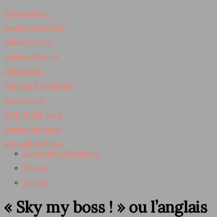
Vie pratique
Santé/Bien-être
Culture/Arts
Loisirs/Sports
Entreprise
Emploi/Formation
Immobilier
Web/High-tech
Environnement
Actualités/Blog
Economie/Finances
Europe
France
« Sky my boss ! » ou l’anglais