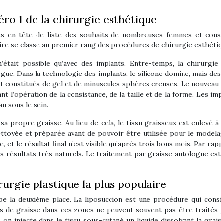
 1 de la chirurgie esthétique
 en tête de liste des souhaits de nombreuses femmes et const
e se classe au premier rang des procédures de chirurgie esthétiq
était possible qu’avec des implants. Entre-temps, la chirurgi
ologue. Dans la technologie des implants, le silicone domine, mais d
nt constitués de gel et de minuscules sphères creuses. Le nouve
t l’opération de la consistance, de la taille et de la forme. Les impl
au sous le sein.
 sa propre graisse. Au lieu de cela, le tissu graisseux est enlevé 
 nettoyée et préparée avant de pouvoir être utilisée pour le model
 et le résultat final n’est visible qu’après trois bons mois. Par ra
 résultats très naturels. Le traitement par graisse autologue est
rurgie plastique la plus populaire
upe la deuxième place. La liposuccion est une procédure qui cons
s de graisse dans ces zones ne peuvent souvent pas être traités 
 on injecte dans le tissu sous-cutané un liquide dissolvant la gra