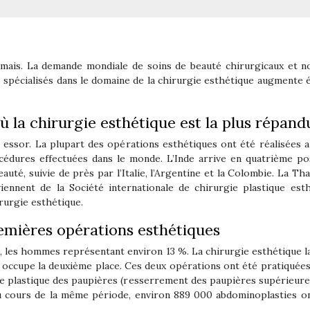
mais. La demande mondiale de soins de beauté chirurgicaux et non
 spécialisés dans le domaine de la chirurgie esthétique augmente
où la chirurgie esthétique est la plus répand
n essor. La plupart des opérations esthétiques ont été réalisées a
édures effectuées dans le monde. L’Inde arrive en quatrième pos
té, suivie de près par l’Italie, l’Argentine et la Colombie. La Thaïl
ennent de la Société internationale de chirurgie plastique est
irurgie esthétique.
remières opérations esthétiques
 les hommes représentant environ 13 %. La chirurgie esthétique l
ui occupe la deuxième place. Ces deux opérations ont été pratiquées
rgie plastique des paupières (resserrement des paupières supérieure
Au cours de la même période, environ 889 000 abdominoplasties on