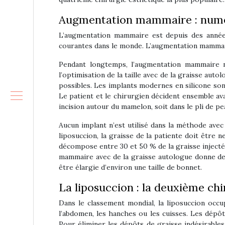
Augmentation mammaire : numéro
L’augmentation mammaire est depuis des années
courantes dans le monde. L’augmentation mammair
Pendant longtemps, l’augmentation mammaire n’
l’optimisation de la taille avec de la graisse aut
possibles. Les implants modernes en silicone so
Le patient et le chirurgien décident ensemble avan
incision autour du mamelon, soit dans le pli de pe
Aucun implant n’est utilisé dans la méthode avec
liposuccion, la graisse de la patiente doit être
décompose entre 30 et 50 % de la graisse injectée,
mammaire avec de la graisse autologue donne des
être élargie d’environ une taille de bonnet.
La liposuccion : la deuxième chi
Dans le classement mondial, la liposuccion occ
l’abdomen, les hanches ou les cuisses. Les dépôt
Pour éliminer les dépôts de graisse indésirables,