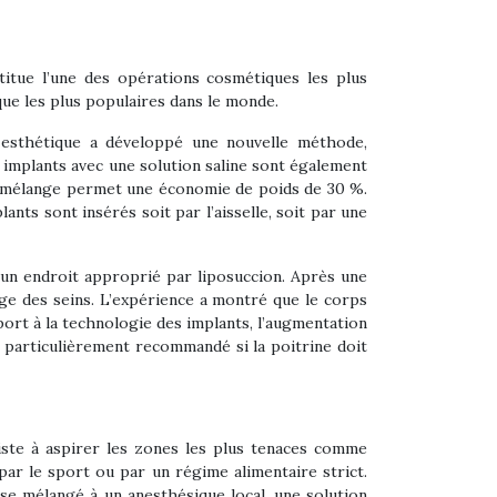
itue l’une des opérations cosmétiques les plus
ue les plus populaires dans le monde.
e esthétique a développé une nouvelle méthode,
es implants avec une solution saline sont également
au mélange permet une économie de poids de 30 %.
ants sont insérés soit par l’aisselle, soit par une
à un endroit approprié par liposuccion. Après une
age des seins. L’expérience a montré que le corps
pport à la technologie des implants, l’augmentation
 particulièrement recommandé si la poitrine doit
iste à aspirer les zones les plus tenaces comme
par le sport ou par un régime alimentaire strict.
isse mélangé à un anesthésique local, une solution