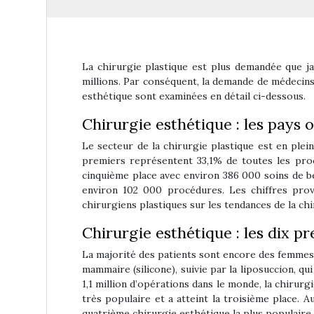
La chirurgie plastique est plus demandée que ja
millions. Par conséquent, la demande de médecins
esthétique sont examinées en détail ci-dessous.
Chirurgie esthétique : les pays 
Le secteur de la chirurgie plastique est en plei
premiers représentent 33,1% de toutes les proc
cinquième place avec environ 386 000 soins de beau
environ 102 000 procédures. Les chiffres provi
chirurgiens plastiques sur les tendances de la ch
Chirurgie esthétique : les dix p
La majorité des patients sont encore des femmes,
mammaire (silicone), suivie par la liposuccion, q
1,1 million d’opérations dans le monde, la chiru
très populaire et a atteint la troisième place. 
quatrième chirurgie esthétique la plus populaire.