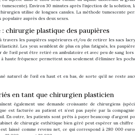
e tumescente). Environ 30 minutes après l’injection de la solution, 
chirurgien utilise de longues canules. La méthode tumescente perm
s populaire auprès des deux sexes.
 : chirurgie plastique des paupières
 travers les paupières supérieures et/ou de retirer les sacs lacrym
asticité. Les yeux semblent de plus en plus fatigués, les paupièr
ur de l’œil peut être retiré en ambulatoire et avec peu de sang lor
e à haute fréquence permettent non seulement d’éliminer les poche
ané naturel de l’œil en haut et en bas, de sorte qu’il ne reste aucu
riés en tant que chirurgien plasticien
aînent également une demande croissante de chirurgiens (spécia
tique est facturée au patient et n’est pas payée par la compagni
ail. En outre, les patients sont prêts à payer beaucoup d’argent pou
abinet de chirurgie esthétique bien géré peut espérer un chiffre 
 est laissé comme revenu net, ce qui correspond à 280 000 euros 