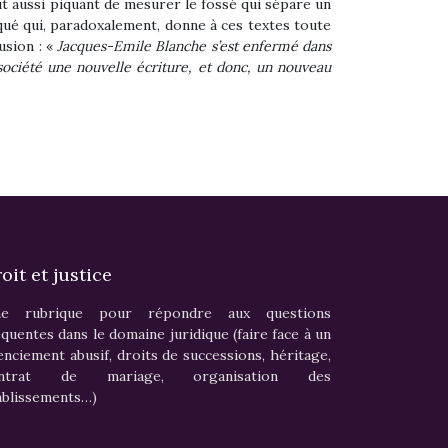
out aussi piquant de mesurer le fossé qui sépare un
ué qui, paradoxalement, donne à ces textes toute
usion : «
Jacques-Emile Blanche s’est enfermé dans
 société une nouvelle écriture, et donc, un nouveau
oit et justice
e rubrique pour répondre aux questions
équentes dans le domaine juridique (faire face à un
cenciement abusif, droits de successions, héritage,
ontrat de mariage, organisation des
ablissements…)