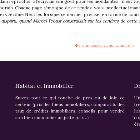
ndain reprocher à l’écrivain son goût pour les mondanités ; il est t
porain. Chaque page témoigne de ce rendez-vous intellectuel manq
tiers Jérôme Neutres lorsque ce dernier précise, en forme de concl
 disparu, quand Marcel Proust construisait sur les cendres de cette
Connaissez vous Laniakéa?
Habitat et immobilier
Dr
Suivez tout ce qui touche de près ou de loin ce
Un
secteur (prix des biens immobiliers, comparatifs des
fr
taux de crédits immobiliers, conseils pour vendre
li
son bien immobilier au juste prix…)
c
ét