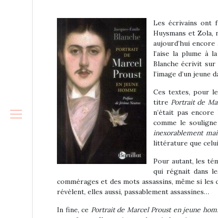
Les écrivains ont 
Huysmans et Zola, n
aujourd’hui encore 
l’aise la plume à 
Blanche écrivit sur
l’image d’un jeune d
Ces textes, pour le
titre
Portrait de M
n’était pas encore 
comme le souligne
inexorablement main
littérature que celu
Pour autant, les té
qui régnait dans le
commérages et des mots assassins, même si les c
révèlent, elles aussi, passablement assassines…
In fine, ce
Portrait de Marcel Proust en jeune h