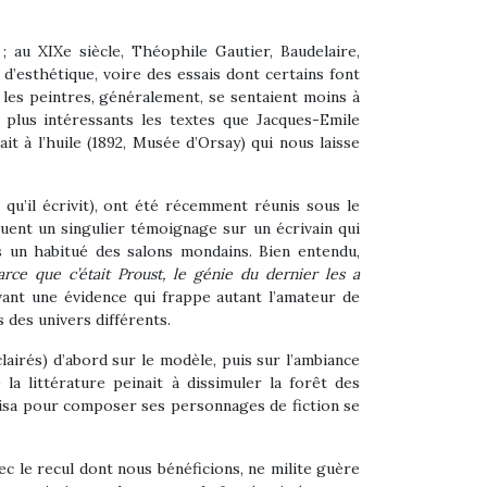
 au XIXe siècle, Théophile Gautier, Baudelaire,
’esthétique, voire des essais dont certains font
e les peintres, généralement, se sentaient moins à
 plus intéressants les textes que Jacques-Emile
it à l’huile (1892, Musée d’Orsay) qui nous laisse
s qu’il écrivit), ont été récemment réunis sous le
tituent un singulier témoignage sur un écrivain qui
is un habitué des salons mondains. Bien entendu,
arce que c’était Proust, le génie du dernier les a
vant une évidence qui frappe autant l’amateur de
s des univers différents.
airés) d’abord sur le modèle, puis sur l’ambiance
la littérature peinait à dissimuler la forêt des
uisa pour composer ses personnages de fiction se
ec le recul dont nous bénéficions, ne milite guère