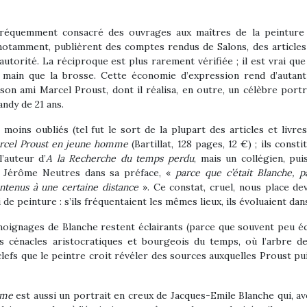
fréquemment consacré des ouvrages aux maîtres de la peinture ;
otamment, publièrent des comptes rendus de Salons, des articles d
autorité. La réciproque est plus rarement vérifiée ; il est vrai qu
la main que la brosse. Cette économie d’expression rend d’autant
 son ami Marcel Proust, dont il réalisa, en outre, un célèbre portra
andy de 21 ans.
 moins oubliés (tel fut le sort de la plupart des articles et livre
arcel Proust en jeune homme
(Bartillat, 128 pages, 12 €) ; ils cons
l’auteur d’
A la Recherche du temps perdu
, mais un collégien, pu
 Jérôme Neutres dans sa préface, «
parce que c’était Blanche, p
tenus à une certaine distance
». Ce constat, cruel, nous place de
i de peinture : s’ils fréquentaient les mêmes lieux, ils évoluaient dan
moignages de Blanche restent éclairants (parce que souvent peu écl
s cénacles aristocratiques et bourgeois du temps, où l’arbre de 
lefs que le peintre croit révéler des sources auxquelles Proust p
omme
est aussi un portrait en creux de Jacques-Emile Blanche qui, av