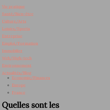
Vie pratique
Santé/Bien-être
Culture/Arts
Loisirs/Sports
Entreprise
Emploi/Formation
Immobilier
Web/High-tech
Environnement
Actualités/Blog
Economie/Finances
Europe
France
Quelles sont les